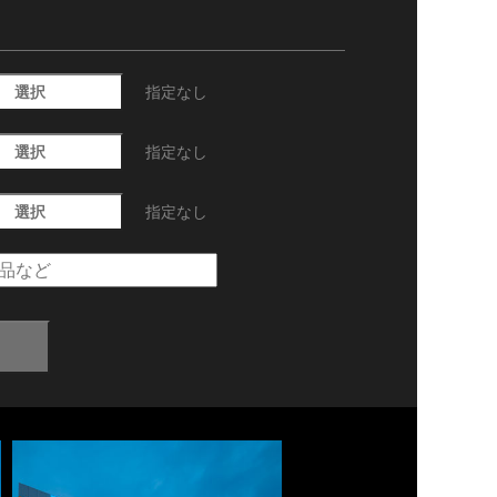
選択
指定なし
選択
指定なし
選択
指定なし