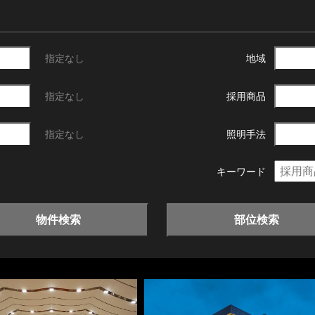
指定なし
地域
指定なし
採用商品
指定なし
照明手法
キーワード
物件検索
部位検索