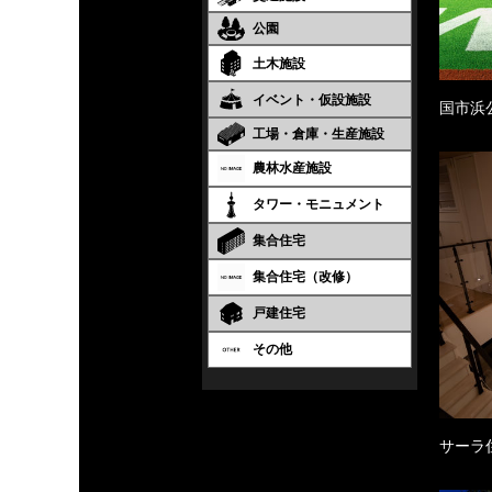
公園
土木施設
イベント・仮設施設
国市浜
工場・倉庫・生産施設
農林水産施設
タワー・モニュメント
集合住宅
集合住宅（改修）
戸建住宅
その他
サーラ