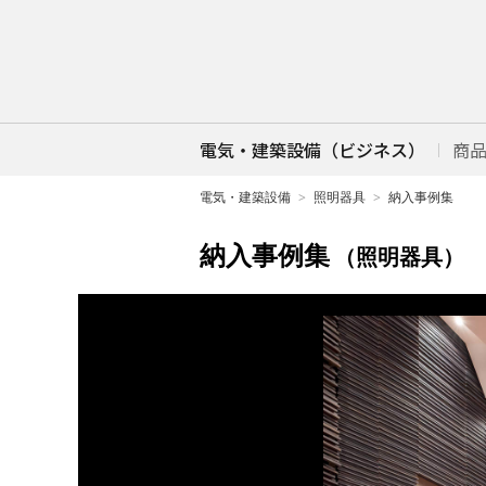
電気・建築設備（ビジネス）
商
電気・建築設備
照明器具
納入事例集
納入事例集
（照明器具）