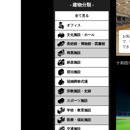
- 建物分類 -
全て見る
オフィス
文化施設・ホール
お気
で、
美術館・博物館・図書館
でき
商業施設
娯楽施設
十和田
宿泊施設
冠婚葬祭式場
宗教施設・史跡
スポーツ施設
学校・教育施設
医療・福祉施設
交通施設