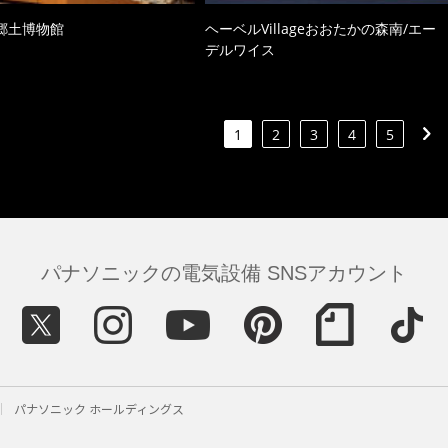
郷土博物館
ヘーベルVillageおおたかの森南/エー
デルワイス
1
2
3
4
5
パナソニックの電気設備 SNSアカウント
パナソニック ホールディングス