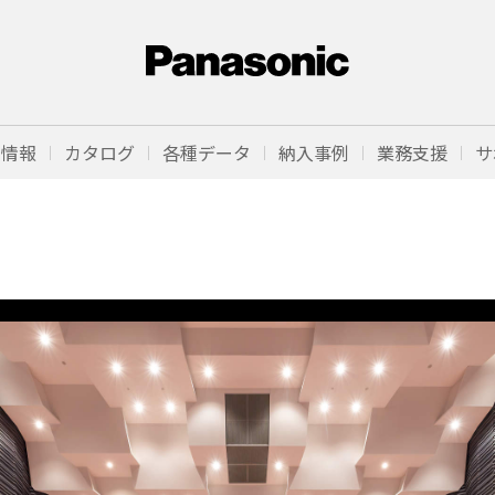
品情報
カタログ
各種データ
納入事例
業務支援
サ