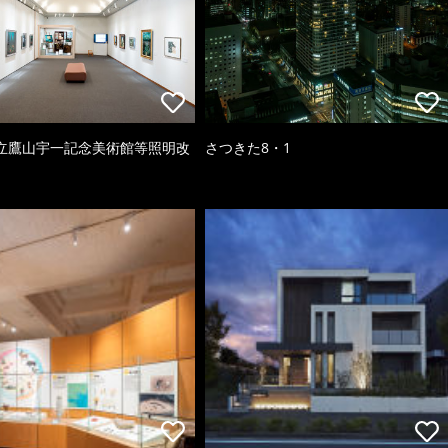
立鷹山宇一記念美術館等照明改
さつきた8・1