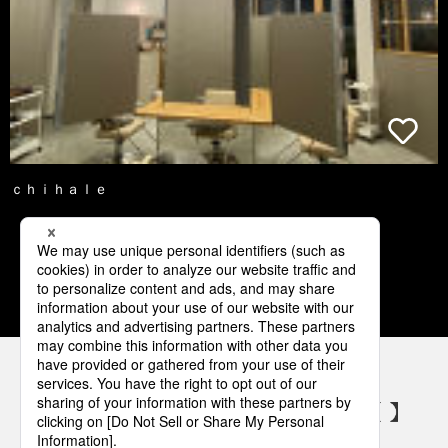
ｃｈｉｈａｌｅ
2
3
4
5
6
パナソニックの電気設備 SNSアカウント