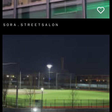
ＳＯＲＡ．ＳＴＲＥＥＴＳＡＬＯＮ