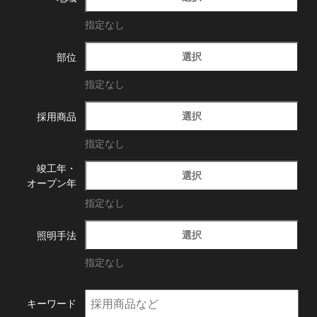
指定なし
選択
部位
指定なし
選択
採用商品
指定なし
竣工年・
選択
オープン年
指定なし
選択
照明手法
指定なし
キーワード