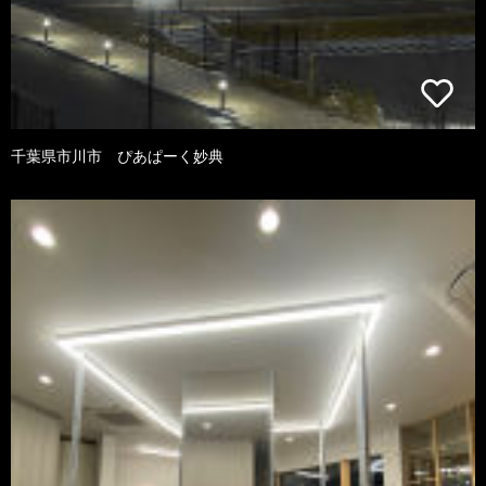
千葉県市川市 ぴあぱーく妙典