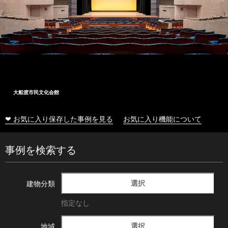
大船渡市民文化会館
❤ お気に入り保存した事例を見る
お気に入り機能について
事例を検索する
選択
建物分類
指定なし
選択
地域