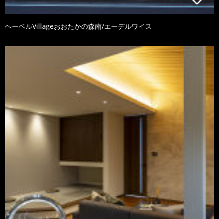
ヘーベルVillageおおたかの森南/エーデルワイス