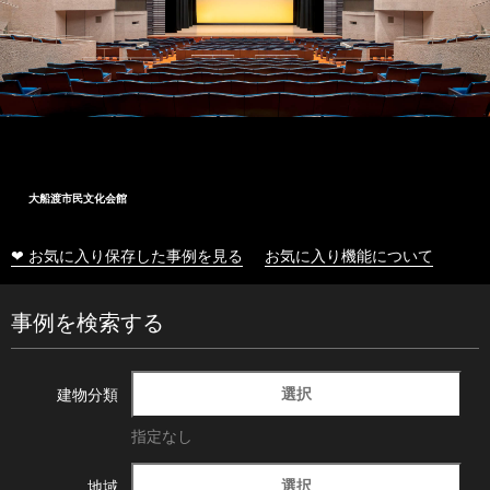
大船渡市民文化会館
❤ お気に入り保存した事例を見る
お気に入り機能について
事例を検索する
選択
建物分類
指定なし
選択
地域