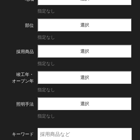
指定なし
選択
部位
指定なし
選択
採用商品
指定なし
竣工年・
選択
オープン年
指定なし
選択
照明手法
指定なし
キーワード