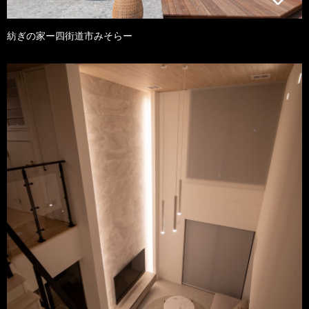
紡ぎの家ー四街道市みそらー