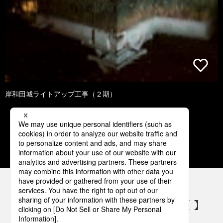
岸和田城ライトアップ工事（２期）
1
2
3
4
5
パナソニックの電気設備 SNSアカウント