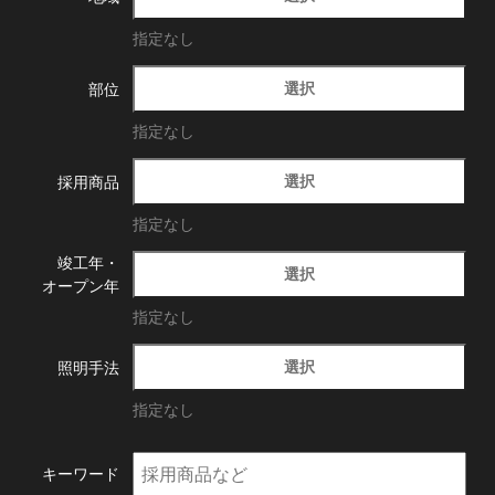
指定なし
選択
部位
指定なし
選択
採用商品
指定なし
竣工年・
選択
オープン年
指定なし
選択
照明手法
指定なし
キーワード