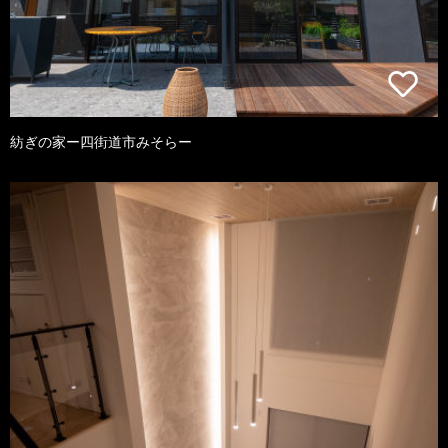
紡ぎの家ー四街道市みそらー