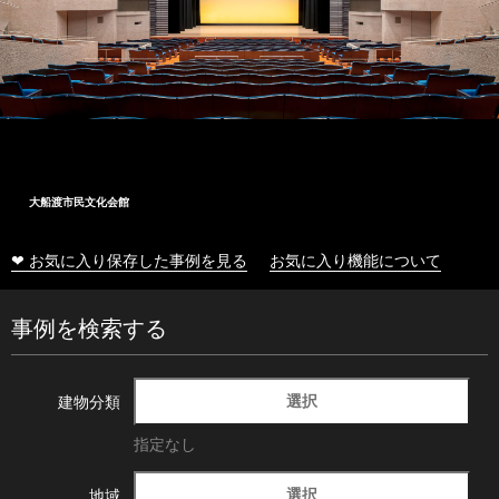
大船渡市民文化会館
❤ お気に入り保存した事例を見る
お気に入り機能について
事例を検索する
選択
建物分類
指定なし
選択
地域