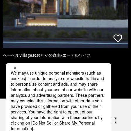
ヘーベルVillageおおたかの森南/エーデルワイス
1
2
3
4
5
パナソニックの電気設備 SNSアカウント