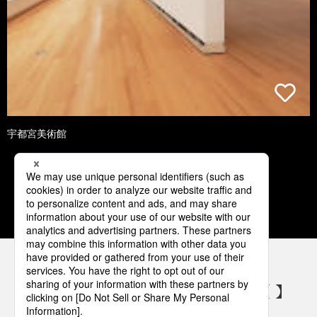
宇都宮美術館
1
2
3
4
5
パナソニックの電気設備 SNSアカウント