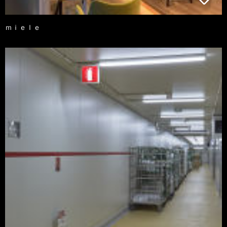
ｍｉｅｌｅ