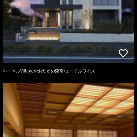
ヘーベルVillageおおたかの森南/エーデルワイス