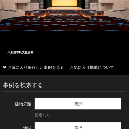
大船渡市民文化会館
❤ お気に入り保存した事例を見る
お気に入り機能について
事例を検索する
選択
建物分類
指定なし
選択
地域