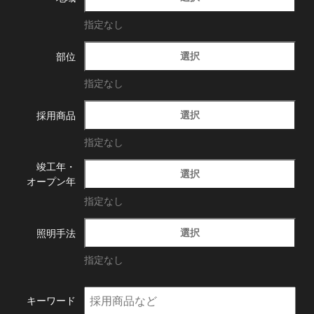
指定なし
選択
部位
指定なし
選択
採用商品
指定なし
竣工年・
選択
オープン年
指定なし
選択
照明手法
指定なし
キーワード