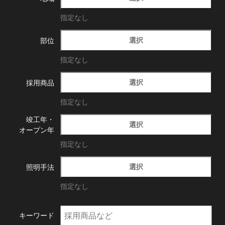
指定なし
選択
部位
指定なし
選択
採用商品
指定なし
竣工年・
選択
オープン年
指定なし
選択
照明手法
指定なし
キーワード