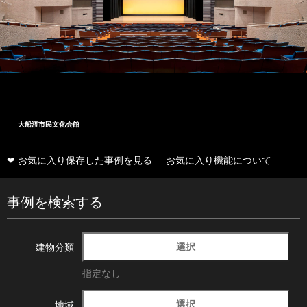
大船渡市民文化会館
❤ お気に入り保存した事例を見る
お気に入り機能について
事例を検索する
選択
建物分類
指定なし
選択
地域