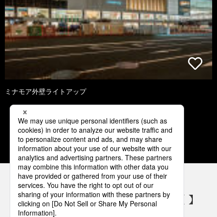
ミナモア外壁ライトアップ
1
2
3
4
5
パナソニックの電気設備 SNSアカウント