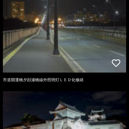
市道開運橋夕顔瀬橋線外照明灯ＬＥＤ化修繕