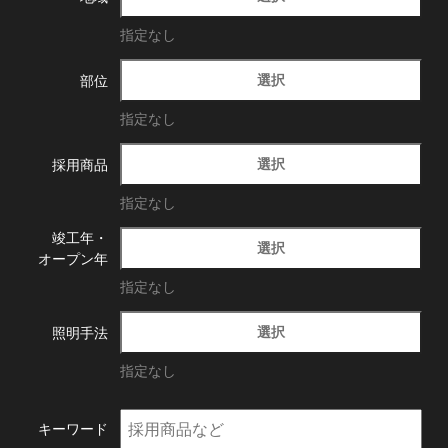
指定なし
選択
部位
指定なし
選択
採用商品
指定なし
竣工年・
選択
オープン年
指定なし
選択
照明手法
指定なし
キーワード