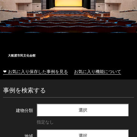
大船渡市民文化会館
❤ お気に入り保存した事例を見る
お気に入り機能について
事例を検索する
選択
建物分類
指定なし
選択
地域