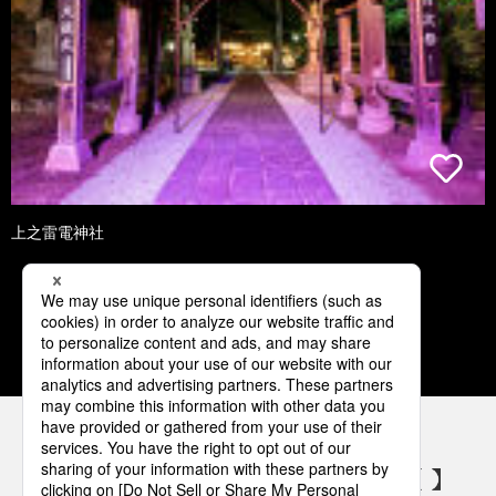
上之雷電神社
1
2
3
4
5
パナソニックの電気設備 SNSアカウント