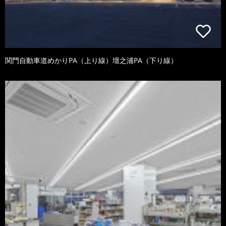
関門自動車道めかりPA（上り線）壇之浦PA（下り線）