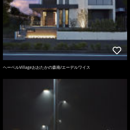
ヘーベルVillageおおたかの森南/エーデルワイス