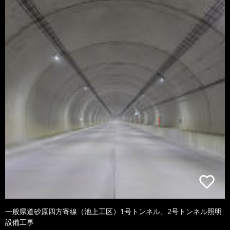
一般県道砂原四方寄線（池上工区）1号トンネル、2号トンネル照明
設備工事