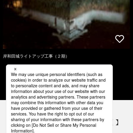
岸和田城ライトアップ工事（２期）
1
2
3
4
5
パナソニックの電気設備 SNSアカウント