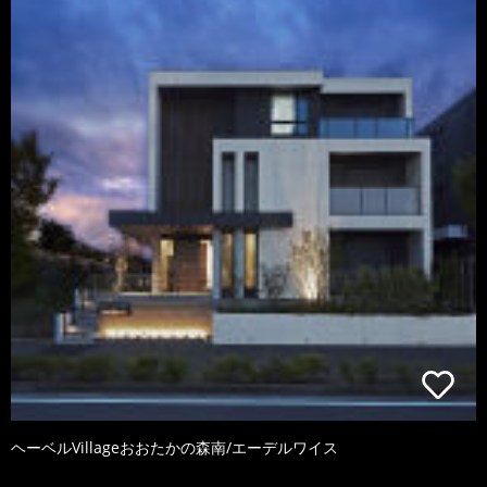
ヘーベルVillageおおたかの森南/エーデルワイス