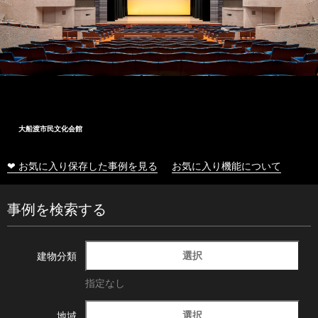
大船渡市民文化会館
❤ お気に入り保存した事例を見る
お気に入り機能について
事例を検索する
選択
建物分類
指定なし
選択
地域