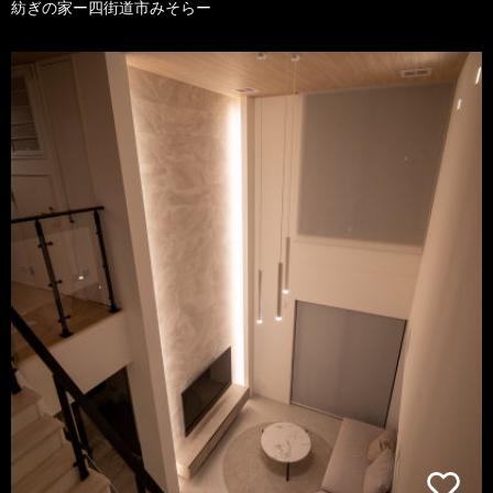
紡ぎの家ー四街道市みそらー