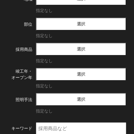
指定なし
選択
部位
指定なし
選択
採用商品
指定なし
竣工年・
選択
オープン年
指定なし
選択
照明手法
指定なし
キーワード