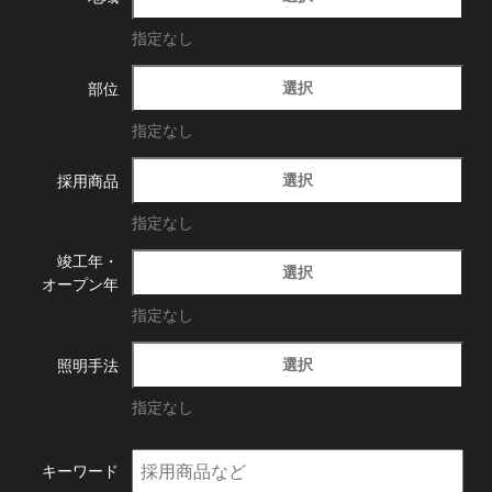
指定なし
選択
部位
指定なし
選択
採用商品
指定なし
竣工年・
選択
オープン年
指定なし
選択
照明手法
指定なし
キーワード