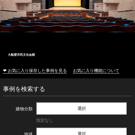
大船渡市民文化会館
❤ お気に入り保存した事例を見る
お気に入り機能について
事例を検索する
選択
建物分類
指定なし
選択
地域