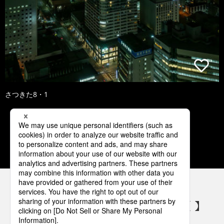
さつきた8・1
1
2
3
4
5
パナソニックの電気設備 SNSアカウント