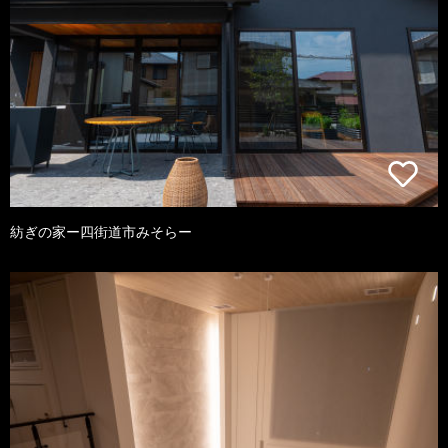
紡ぎの家ー四街道市みそらー