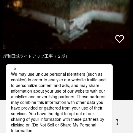
岸和田城ライトアップ工事（２期）
1
2
3
4
5
パナソニックの電気設備 SNSアカウント