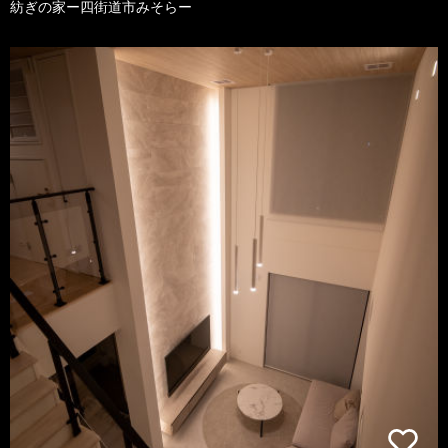
紡ぎの家ー四街道市みそらー