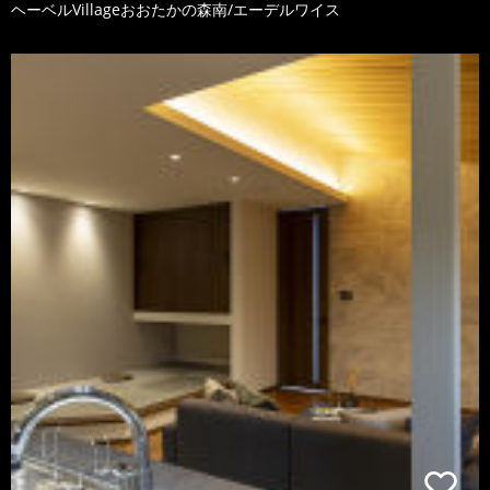
ヘーベルVillageおおたかの森南/エーデルワイス