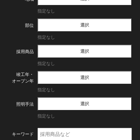
指定なし
選択
部位
指定なし
選択
採用商品
指定なし
竣工年・
選択
オープン年
指定なし
選択
照明手法
指定なし
キーワード