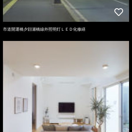
市道開運橋夕顔瀬橋線外照明灯ＬＥＤ化修繕