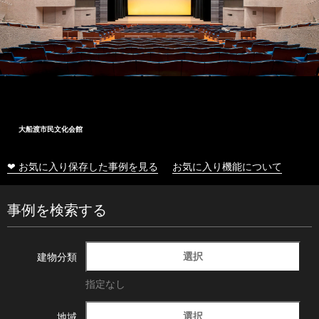
大船渡市民文化会館
❤ お気に入り保存した事例を見る
お気に入り機能について
事例を検索する
選択
建物分類
指定なし
選択
地域