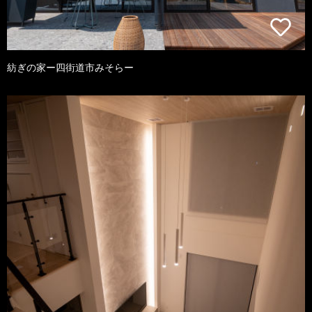
紡ぎの家ー四街道市みそらー