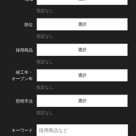
指定なし
選択
部位
指定なし
選択
採用商品
指定なし
竣工年・
選択
オープン年
指定なし
選択
照明手法
指定なし
キーワード