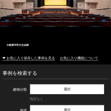
大船渡市民文化会館
❤ お気に入り保存した事例を見る
お気に入り機能について
事例を検索する
選択
建物分類
指定なし
選択
地域