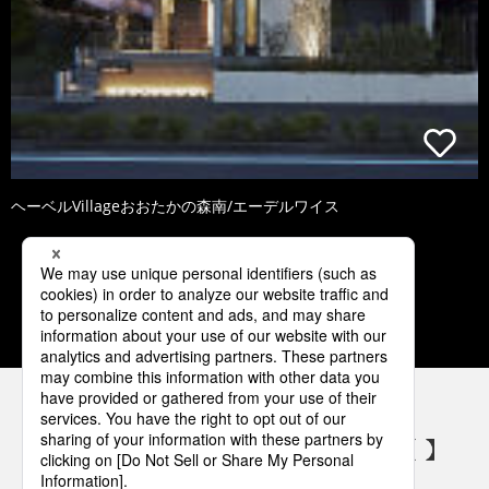
ヘーベルVillageおおたかの森南/エーデルワイス
1
2
3
4
5
パナソニックの電気設備 SNSアカウント