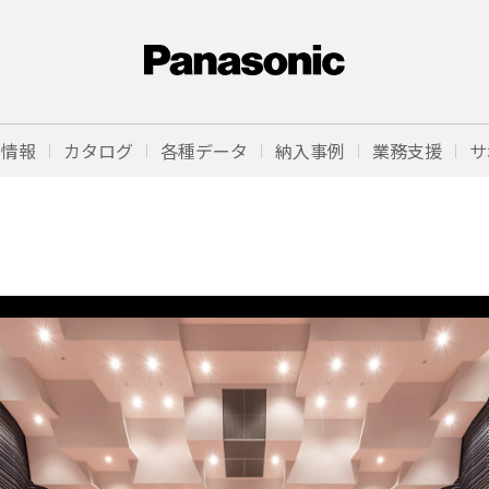
品情報
カタログ
各種データ
納入事例
業務支援
サ