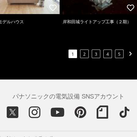
モデルハウス
岸和田城ライトアップ工事（２期）
1
2
3
4
5
パナソニックの電気設備 SNSアカウント