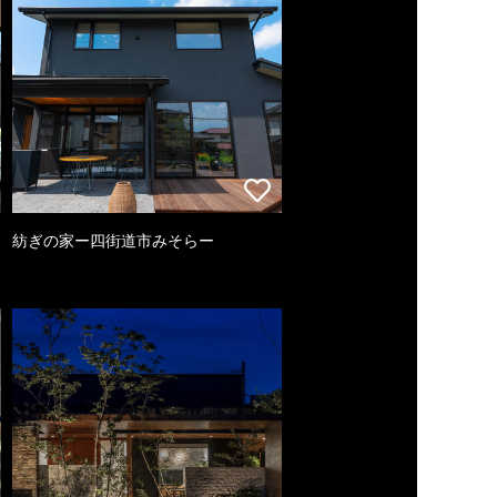
紡ぎの家ー四街道市みそらー