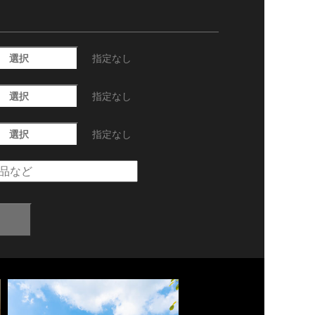
選択
指定なし
選択
指定なし
選択
指定なし