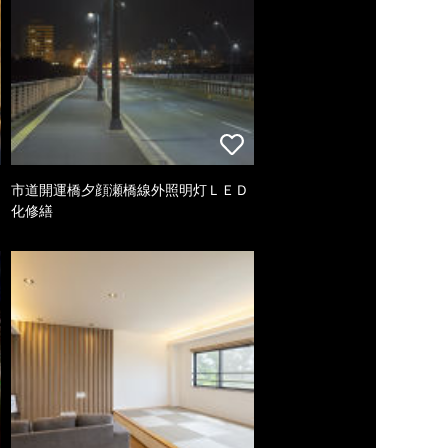
市道開運橋夕顔瀬橋線外照明灯ＬＥＤ
化修繕