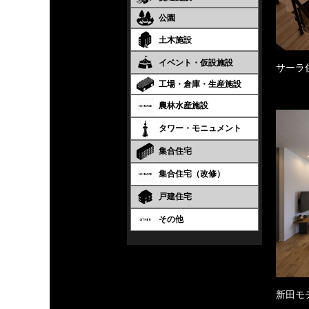
公園
土木施設
イベント・仮設施設
サーラ
工場・倉庫・生産施設
農林水産施設
タワー・モニュメント
集合住宅
集合住宅（改修）
戸建住宅
その他
新田モ