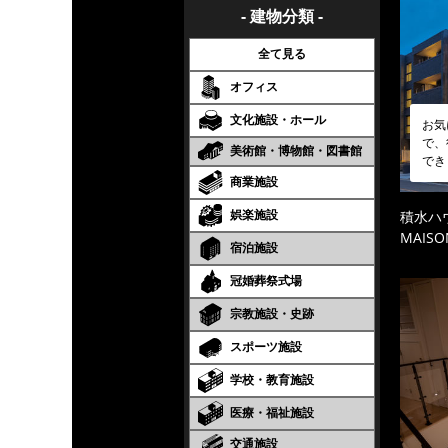
- 建物分類 -
全て見る
オフィス
文化施設・ホール
お気
で、
美術館・博物館・図書館
でき
商業施設
娯楽施設
積水ハ
MAISO
宿泊施設
冠婚葬祭式場
宗教施設・史跡
スポーツ施設
学校・教育施設
医療・福祉施設
交通施設