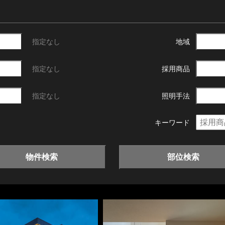
指定なし
地域
指定なし
採用商品
指定なし
照明手法
キーワード
物件検索
部位検索