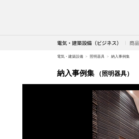
電気・建築設備（ビジネス）
商
電気・建築設備
照明器具
納入事例集
納入事例集
（照明器具）