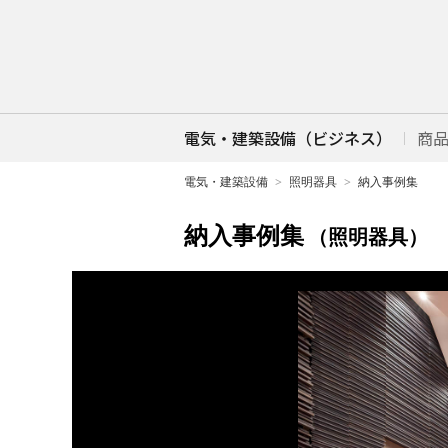
電気・建築設備（ビジネス）
商
電気・建築設備
照明器具
納入事例集
納入事例集
（照明器具）