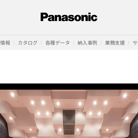
品情報
カタログ
各種データ
納入事例
業務支援
サ