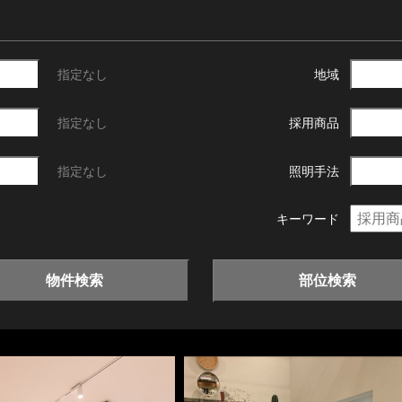
指定なし
地域
指定なし
採用商品
指定なし
照明手法
キーワード
物件検索
部位検索