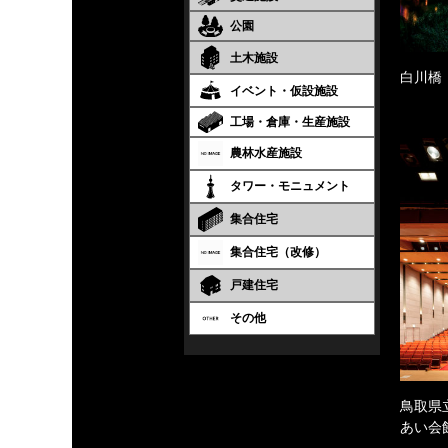
公園
土木施設
白川橋
イベント・仮設施設
工場・倉庫・生産施設
農林水産施設
タワー・モニュメント
集合住宅
集合住宅（改修）
戸建住宅
その他
鳥取県
あい会