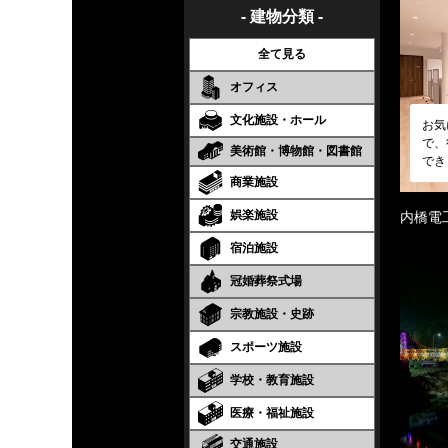
- 建物分類 -
全て見る
オフィス
文化施設・ホール
お気
で、
美術館・博物館・図書館
でき
商業施設
娯楽施設
内橋電
宿泊施設
冠婚葬祭式場
宗教施設・史跡
スポーツ施設
学校・教育施設
医療・福祉施設
交通施設