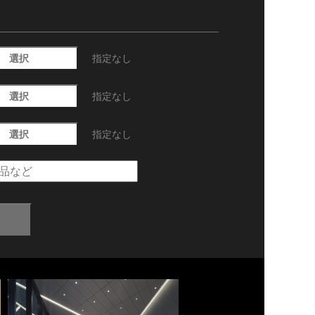
選択
指定なし
選択
指定なし
選択
指定なし