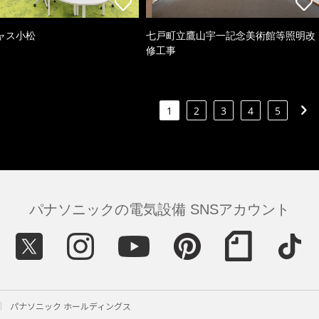
ャス小松
七戸町立鷹山宇一記念美術館等照明改
修工事
1
2
3
4
5
パナソニックの電気設備 SNSアカウント
パナソニック ホールディングス