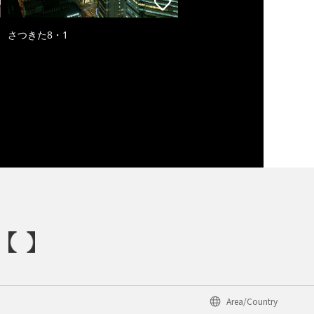
さつきた8・1
Area/Country