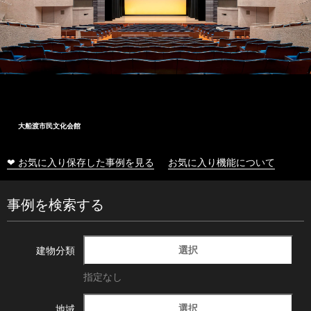
大船渡市民文化会館
❤ お気に入り保存した事例を見る
お気に入り機能について
事例を検索する
選択
建物分類
指定なし
選択
地域