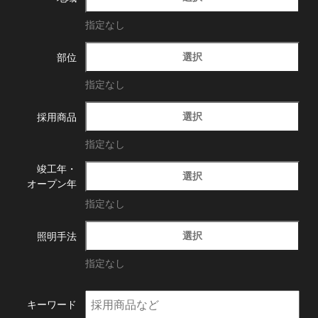
指定なし
選択
部位
指定なし
選択
採用商品
指定なし
竣工年・
選択
オープン年
指定なし
選択
照明手法
指定なし
キーワード