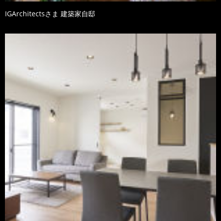
IGArchitectsさま 建築家自邸