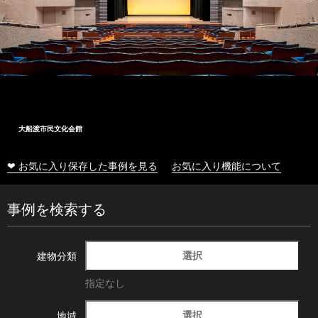
大船渡市民文化会館
❤ お気に入り保存した事例を見る
お気に入り機能について
事例を検索する
選択
建物分類
指定なし
選択
地域