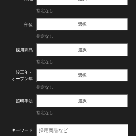
指定なし
選択
部位
指定なし
選択
採用商品
指定なし
竣工年・
選択
オープン年
指定なし
選択
照明手法
指定なし
キーワード