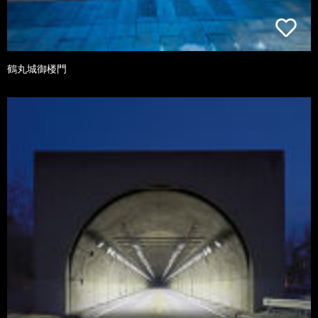
鶴丸城御楼門