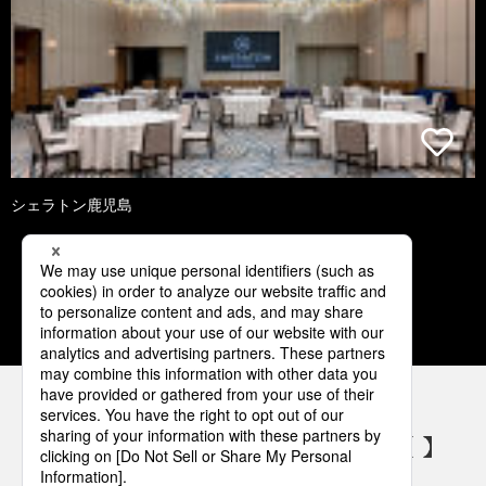
シェラトン鹿児島
2
3
4
5
6
パナソニックの電気設備 SNSアカウント