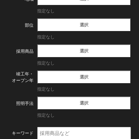
指定なし
選択
部位
指定なし
選択
採用商品
指定なし
竣工年・
選択
オープン年
指定なし
選択
照明手法
指定なし
キーワード