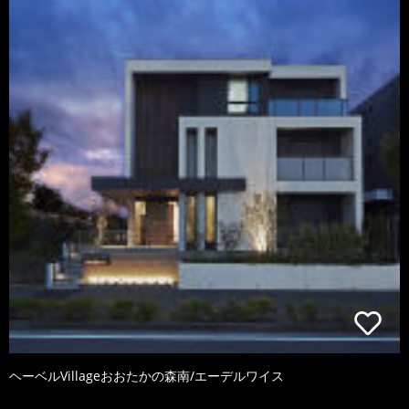
ヘーベルVillageおおたかの森南/エーデルワイス