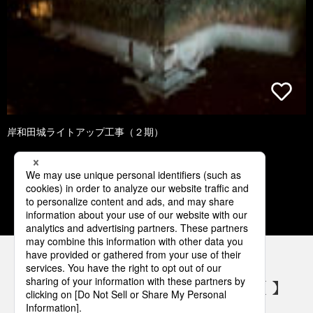
岸和田城ライトアップ工事（２期）
1
2
3
4
5
パナソニックの電気設備 SNSアカウント