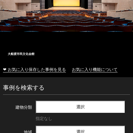
大船渡市民文化会館
❤ お気に入り保存した事例を見る
お気に入り機能について
事例を検索する
選択
建物分類
指定なし
選択
地域