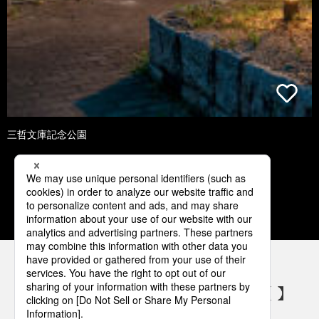
三哲文庫記念公園
1
2
3
4
5
パナソニックの電気設備 SNSアカウント