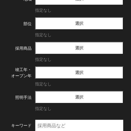
指定なし
選択
部位
指定なし
選択
採用商品
指定なし
竣工年・
選択
オープン年
指定なし
選択
照明手法
指定なし
キーワード