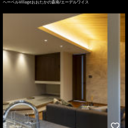
ヘーベルVillageおおたかの森南/エーデルワイス