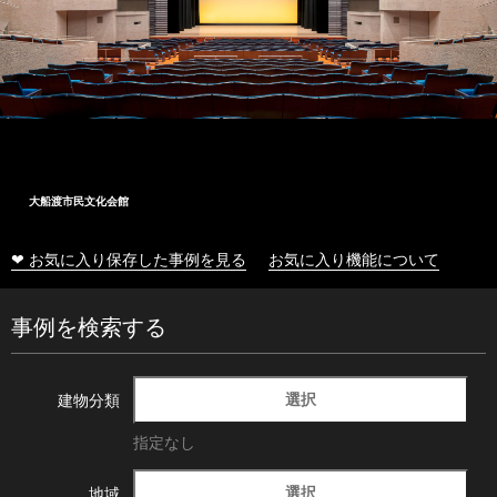
大船渡市民文化会館
❤ お気に入り保存した事例を見る
お気に入り機能について
事例を検索する
選択
建物分類
指定なし
選択
地域