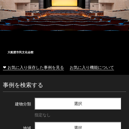
大船渡市民文化会館
❤ お気に入り保存した事例を見る
お気に入り機能について
事例を検索する
選択
建物分類
指定なし
選択
地域