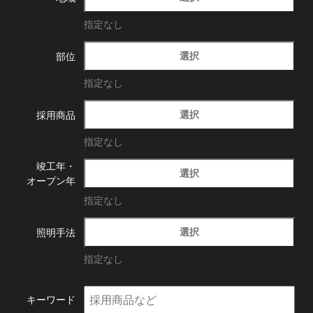
指定なし
選択
部位
指定なし
選択
採用商品
指定なし
竣工年・
選択
オープン年
指定なし
選択
照明手法
指定なし
キーワード