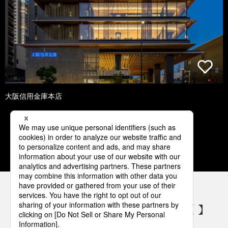
大阪信用金庫本店
1
2
3
4
5
パナソニックの電気設備 SNSアカウント