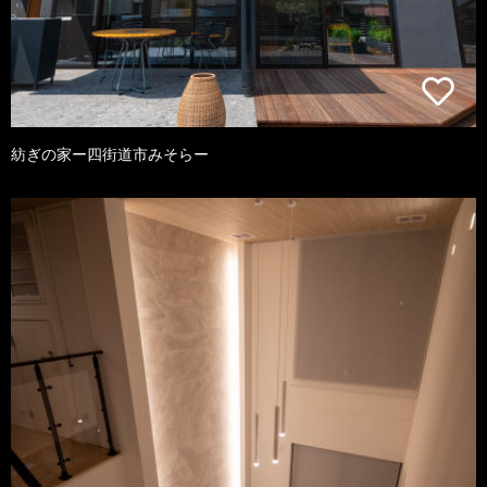
紡ぎの家ー四街道市みそらー