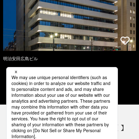
明治安田広島ビル
1
2
3
4
5
パナソニックの電気設備 SNSアカウント