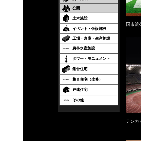
公園
土木施設
国市浜
イベント・仮設施設
工場・倉庫・生産施設
農林水産施設
タワー・モニュメント
集合住宅
集合住宅（改修）
戸建住宅
その他
デンカ