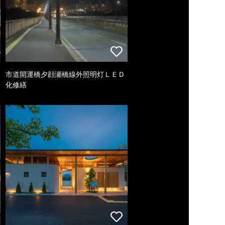
市道開運橋夕顔瀬橋線外照明灯ＬＥＤ
化修繕