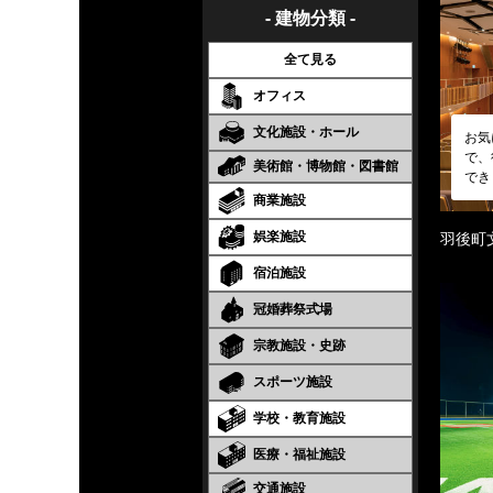
- 建物分類 -
全て見る
オフィス
文化施設・ホール
お気
で、
美術館・博物館・図書館
でき
商業施設
娯楽施設
羽後町
宿泊施設
冠婚葬祭式場
宗教施設・史跡
スポーツ施設
学校・教育施設
医療・福祉施設
交通施設