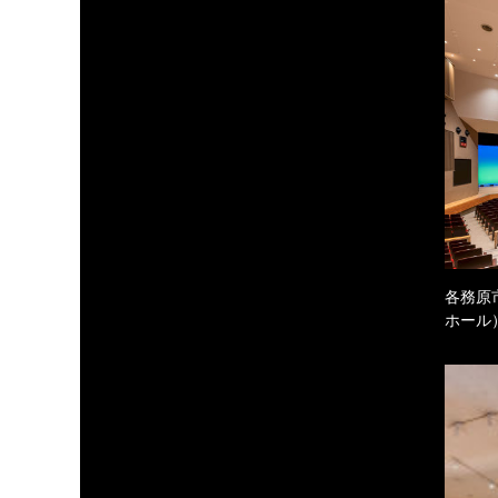
各務原
ホール