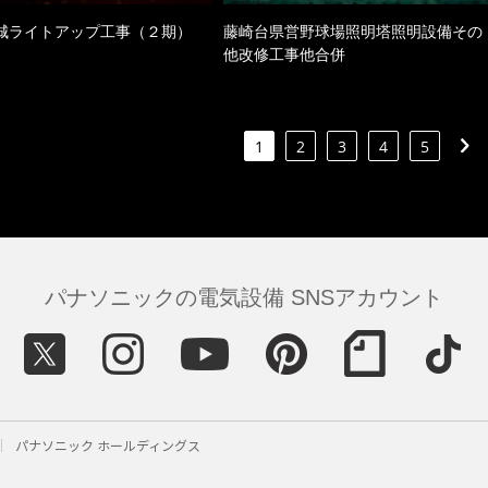
城ライトアップ工事（２期）
藤崎台県営野球場照明塔照明設備その
他改修工事他合併
1
2
3
4
5
パナソニックの電気設備 SNSアカウント
パナソニック ホールディングス