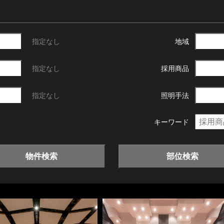
指定なし
地域
指定なし
採用商品
指定なし
照明手法
キーワード
物件検索
部位検索