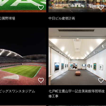
公園野球場
中日ビル建替計画
ビッグスワンスタジアム
七戸町立鷹山宇一記念美術館等照明改
修工事