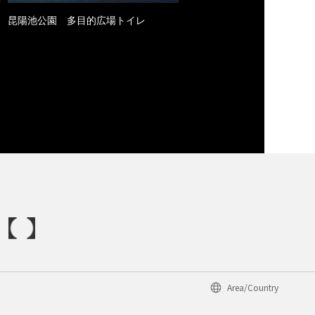
昆陽池公園 多目的広場トイレ
Area/Country