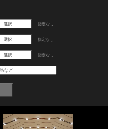
選択
指定なし
選択
指定なし
選択
指定なし