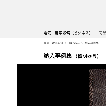
電気・建築設備（ビジネス）
商
電気・建築設備
照明器具
納入事例集
納入事例集
（照明器具）