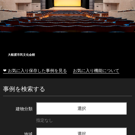
大船渡市民文化会館
❤ お気に入り保存した事例を見る
お気に入り機能について
事例を検索する
選択
建物分類
指定なし
選択
地域