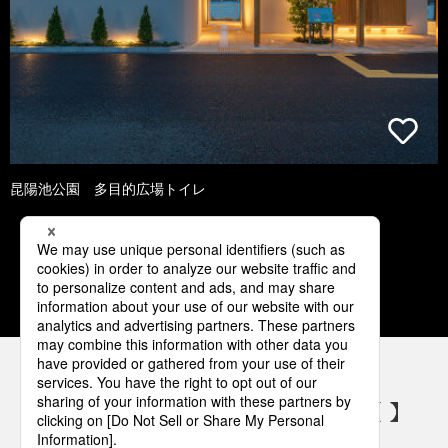
昆陽池公園 多目的広場トイレ
1
2
3
4
5
パナソニックの電気設備 SNSアカウント