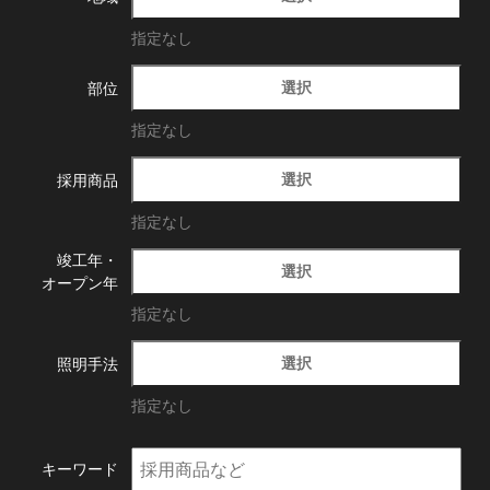
指定なし
選択
部位
指定なし
選択
採用商品
指定なし
竣工年・
選択
オープン年
指定なし
選択
照明手法
指定なし
キーワード