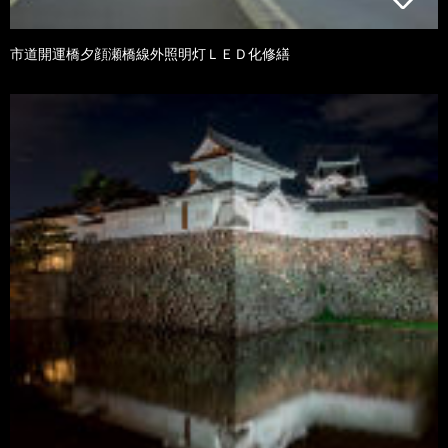
市道開運橋夕顔瀬橋線外照明灯ＬＥＤ化修繕