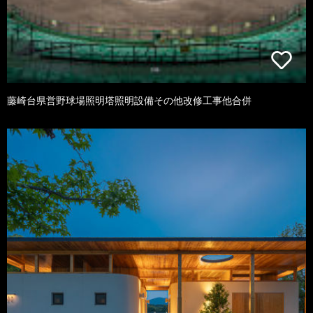
藤崎台県営野球場照明塔照明設備その他改修工事他合併