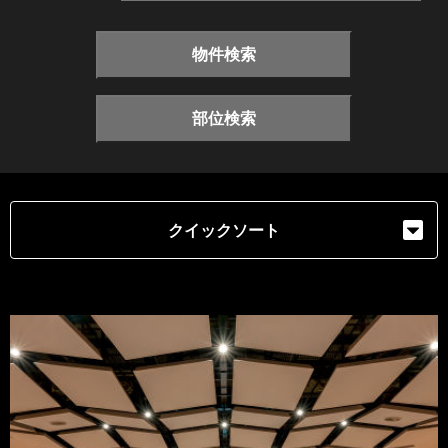
物件検索
部位検索
クイックソート