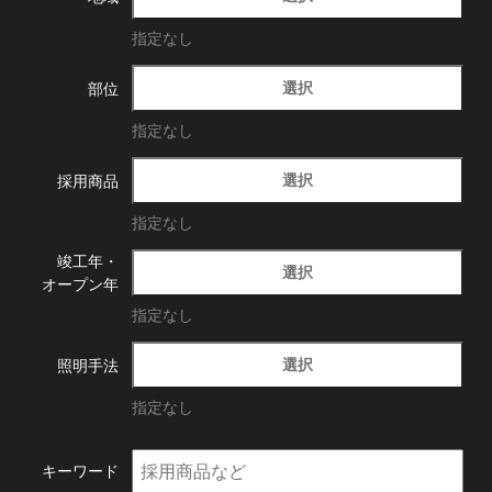
指定なし
選択
部位
指定なし
選択
採用商品
指定なし
竣工年・
選択
オープン年
指定なし
選択
照明手法
指定なし
キーワード