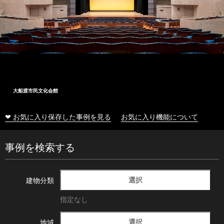
大船渡市民文化会館
❤ お気に入り保存した事例を見る
お気に入り機能について
事例を検索する
選択
建物分類
指定なし
選択
地域