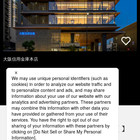
大阪信用金庫本店
1
2
3
4
5
パナソニックの電気設備 SNSアカウント