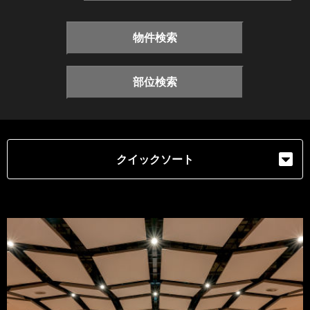
物件検索
部位検索
クイックソート