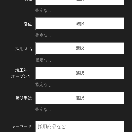
指定なし
選択
部位
指定なし
選択
採用商品
指定なし
竣工年・
選択
オープン年
指定なし
選択
照明手法
指定なし
キーワード