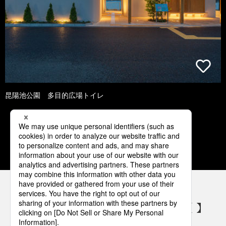
昆陽池公園 多目的広場トイレ
1
2
3
4
5
パナソニックの電気設備 SNSアカウント