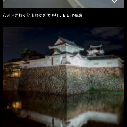
市道開運橋夕顔瀬橋線外照明灯ＬＥＤ化修繕