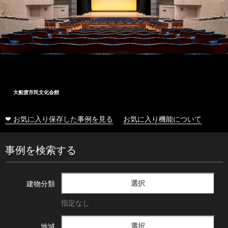
大船渡市民文化会館
❤ お気に入り保存した事例を見る
お気に入り機能について
事例を検索する
選択
建物分類
指定なし
選択
地域