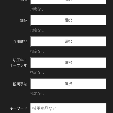
指定なし
選択
部位
指定なし
選択
採用商品
指定なし
竣工年・
選択
オープン年
指定なし
選択
照明手法
指定なし
キーワード