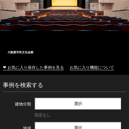
大船渡市民文化会館
❤ お気に入り保存した事例を見る
お気に入り機能について
事例を検索する
選択
建物分類
指定なし
選択
地域