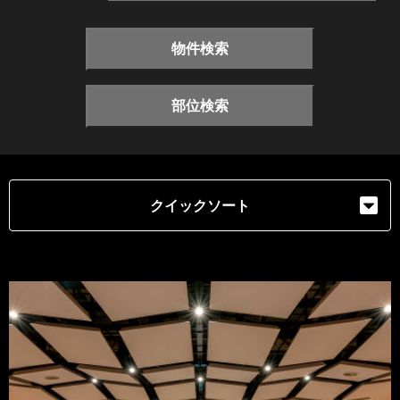
物件検索
部位検索
クイックソート