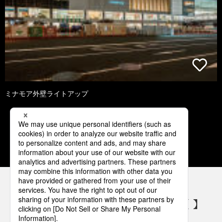
ミナモア外壁ライトアップ
1
2
3
4
5
パナソニックの電気設備 SNSアカウント