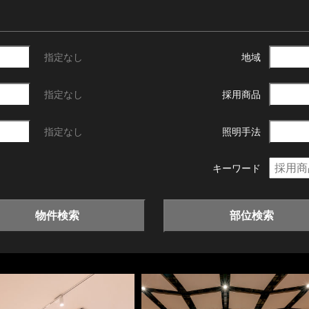
指定なし
地域
指定なし
採用商品
指定なし
照明手法
キーワード
物件検索
部位検索