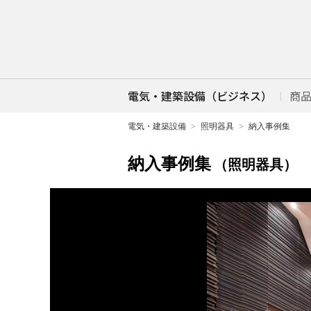
電気・建築設備（ビジネス）
商
電気・建築設備
照明器具
納入事例集
納入事例集
（照明器具）