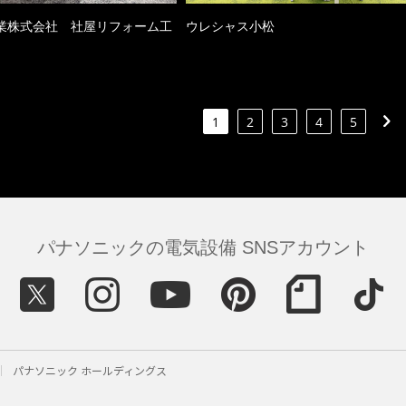
業株式会社 社屋リフォーム工
ウレシャス小松
1
2
3
4
5
パナソニックの電気設備 SNSアカウント
パナソニック ホールディングス