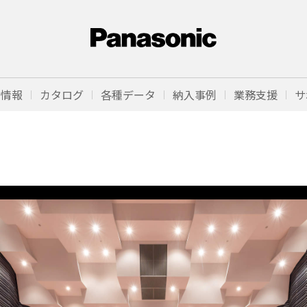
品情報
カタログ
各種データ
納入事例
業務支援
サ