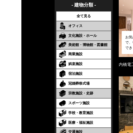
- 建物分類 -
全て見る
オフィス
文化施設・ホール
お気
で、
美術館・博物館・図書館
でき
商業施設
娯楽施設
内橋電
宿泊施設
冠婚葬祭式場
宗教施設・史跡
スポーツ施設
学校・教育施設
医療・福祉施設
交通施設