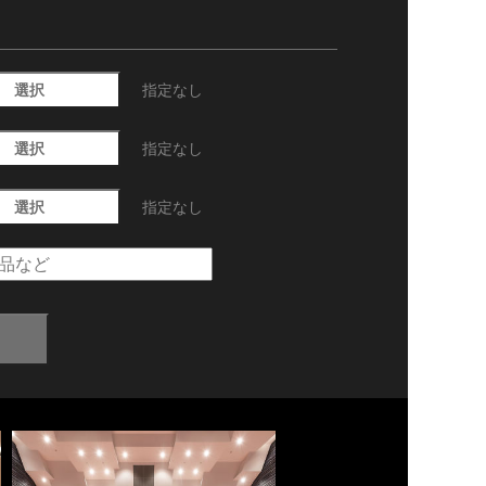
選択
指定なし
選択
指定なし
選択
指定なし