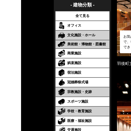
- 建物分類 -
全て見る
オフィス
文化施設・ホール
お気
で、
美術館・博物館・図書館
でき
商業施設
娯楽施設
羽後町
宿泊施設
冠婚葬祭式場
宗教施設・史跡
スポーツ施設
学校・教育施設
医療・福祉施設
交通施設