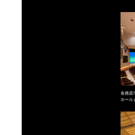
各務原
ホール