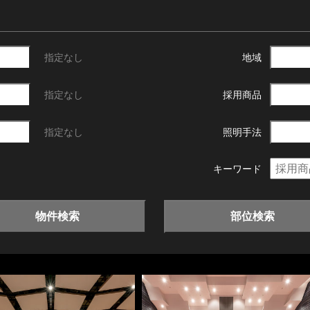
指定なし
地域
指定なし
採用商品
指定なし
照明手法
キーワード
物件検索
部位検索