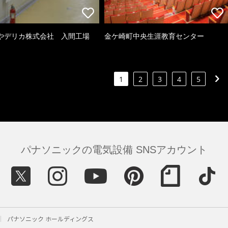
やデリカ株式会社 入間工場
金ケ崎町中央生涯教育センター
1
2
3
4
5
パナソニックの電気設備 SNSアカウント
パナソニック ホールディングス