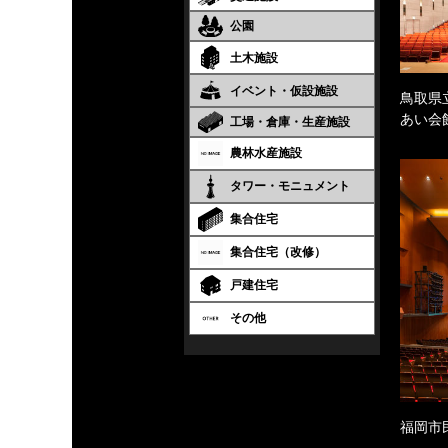
公園
土木施設
イベント・仮設施設
鳥取県
あい会
工場・倉庫・生産施設
農林水産施設
タワー・モニュメント
集合住宅
集合住宅（改修）
戸建住宅
その他
福岡市