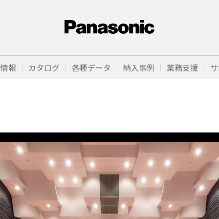
品情報
カタログ
各種データ
納入事例
業務支援
サ