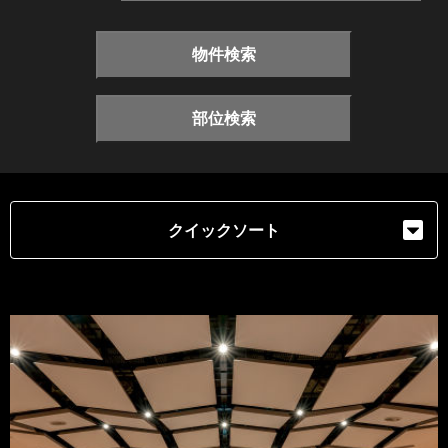
物件検索
部位検索
クイックソート