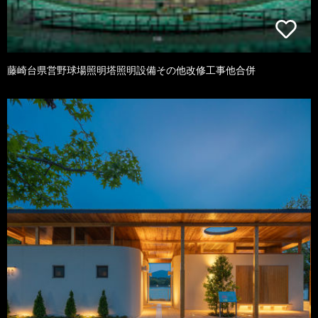
藤崎台県営野球場照明塔照明設備その他改修工事他合併