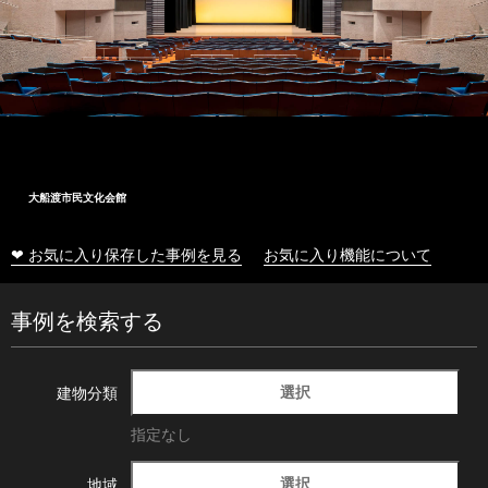
大船渡市民文化会館
❤ お気に入り保存した事例を見る
お気に入り機能について
事例を検索する
選択
建物分類
指定なし
選択
地域