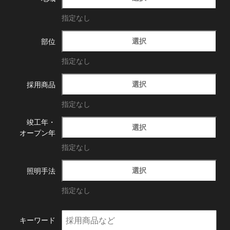
指定なし
選択
部位
指定なし
選択
採用商品
指定なし
竣工年・
選択
オープン年
指定なし
選択
照明手法
指定なし
キーワード