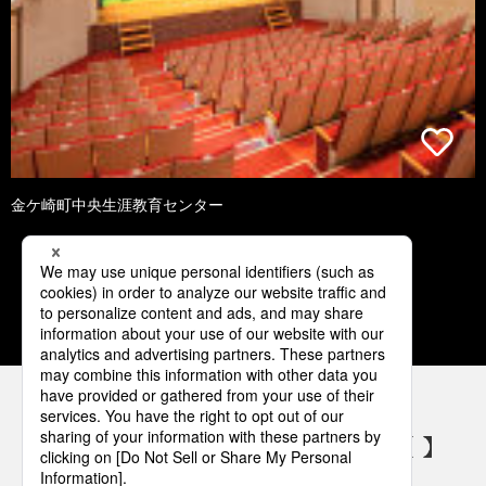
金ケ崎町中央生涯教育センター
1
2
3
4
5
パナソニックの電気設備 SNSアカウント