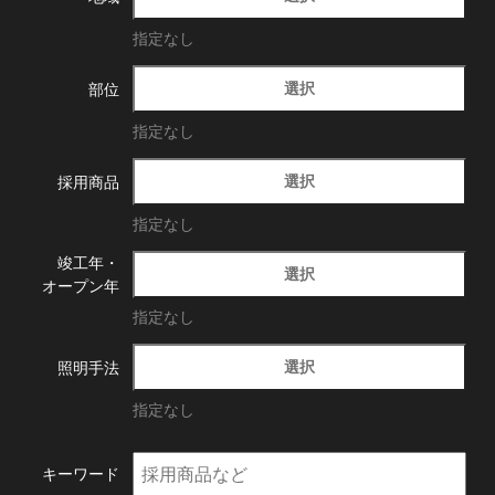
指定なし
選択
部位
指定なし
選択
採用商品
指定なし
竣工年・
選択
オープン年
指定なし
選択
照明手法
指定なし
キーワード