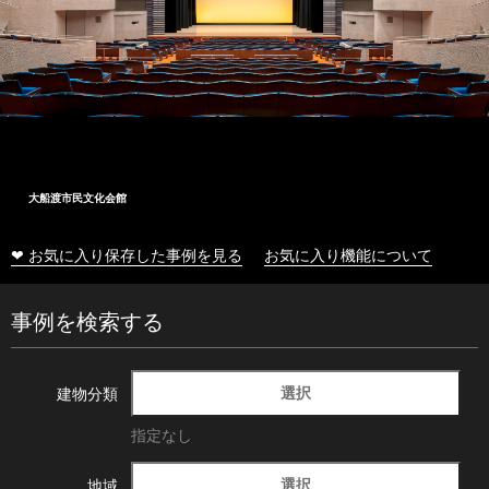
大船渡市民文化会館
❤ お気に入り保存した事例を見る
お気に入り機能について
事例を検索する
選択
建物分類
指定なし
選択
地域