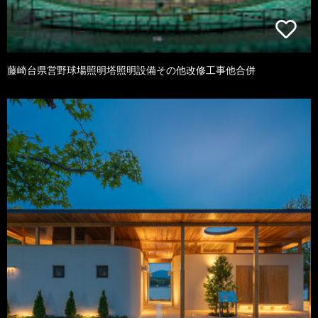
藤崎台県営野球場照明塔照明設備その他改修工事他合併