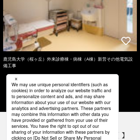
鹿児島大学（桜ヶ丘）外来診療棟・病棟（A棟）新営その他電気設
備工事
1
2
3
4
5
パナソニックの電気設備 SNSアカウント