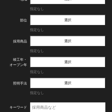
指定なし
選択
部位
指定なし
選択
採用商品
指定なし
竣工年・
選択
オープン年
指定なし
選択
照明手法
指定なし
キーワード