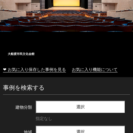
大船渡市民文化会館
❤ お気に入り保存した事例を見る
お気に入り機能について
事例を検索する
選択
建物分類
指定なし
選択
地域