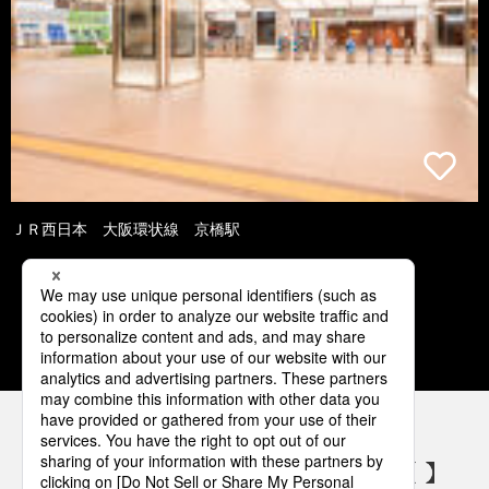
ＪＲ西日本 大阪環状線 京橋駅
1
2
3
4
5
パナソニックの電気設備 SNSアカウント