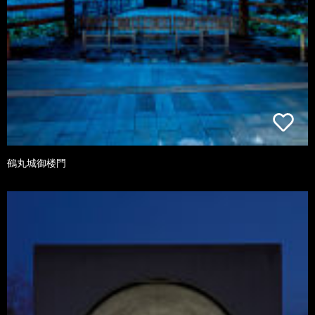
鶴丸城御楼門