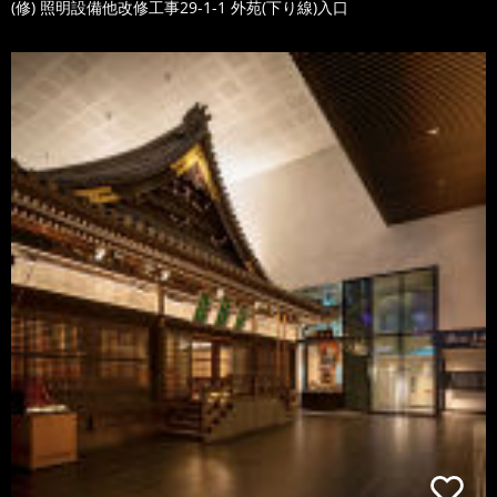
(修) 照明設備他改修工事29-1-1 外苑(下り線)入口