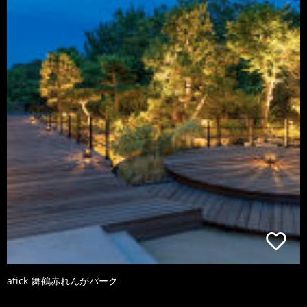
atick-舞鶴赤れんがパーク-