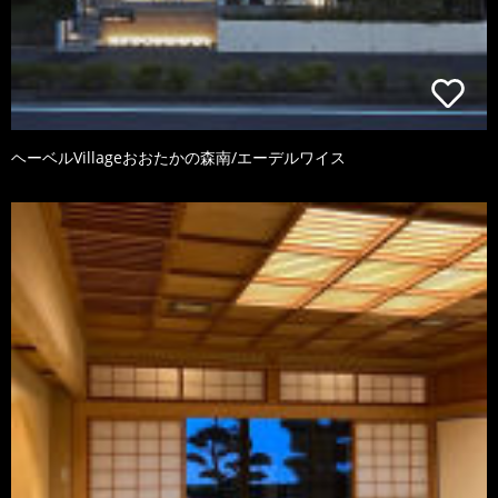
ヘーベルVillageおおたかの森南/エーデルワイス