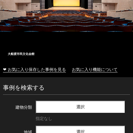
大船渡市民文化会館
❤ お気に入り保存した事例を見る
お気に入り機能について
事例を検索する
選択
建物分類
指定なし
選択
地域