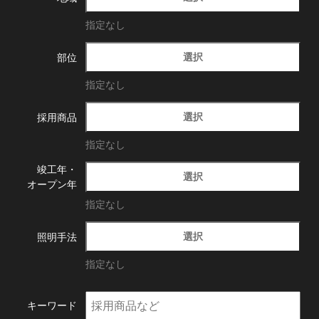
指定なし
選択
部位
指定なし
選択
採用商品
指定なし
竣工年・
選択
オープン年
指定なし
選択
照明手法
指定なし
キーワード