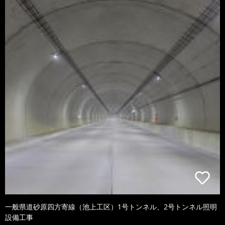
一般県道砂原四方寄線（池上工区）1号トンネル、2号トンネル照明
設備工事