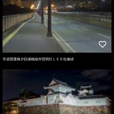
市道開運橋夕顔瀬橋線外照明灯ＬＥＤ化修繕