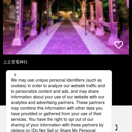
上之雷電神社
1
2
3
4
5
パナソニックの電気設備 SNSアカウント