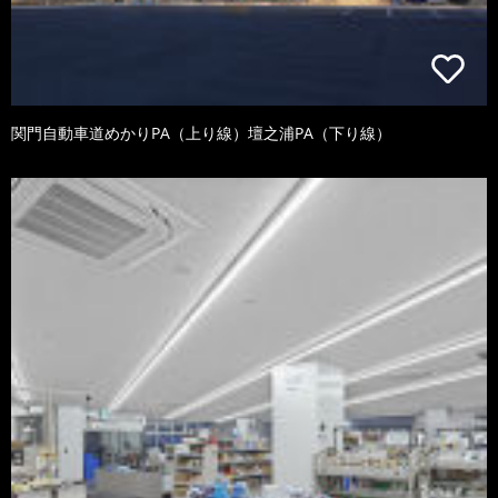
関門自動車道めかりPA（上り線）壇之浦PA（下り線）