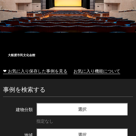
大船渡市民文化会館
❤ お気に入り保存した事例を見る
お気に入り機能について
事例を検索する
選択
建物分類
指定なし
選択
地域