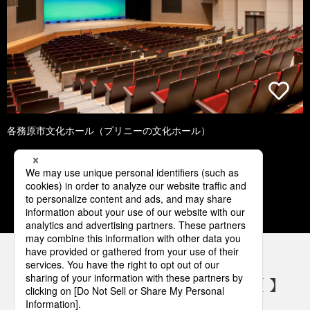
各務原市文化ホール（プリニーの文化ホール）
1
2
3
4
5
パナソニックの電気設備 SNSアカウント