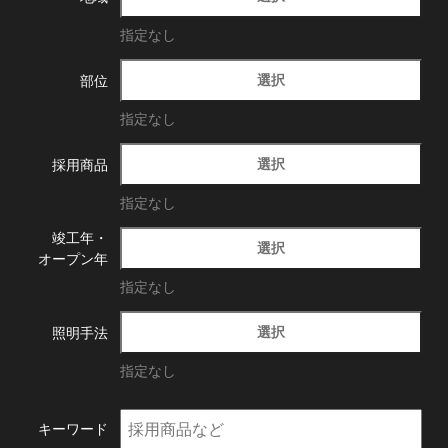
指定なし
選択
部位
指定なし
選択
採用商品
指定なし
竣工年・
選択
オープン年
指定なし
選択
照明手法
指定なし
キーワード