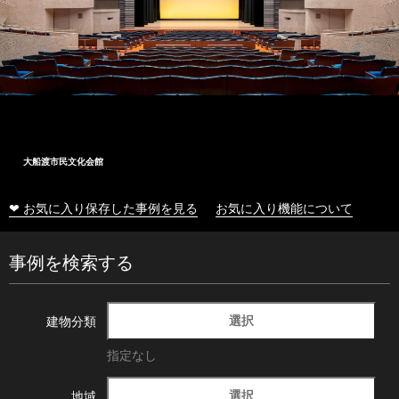
大船渡市民文化会館
❤ お気に入り保存した事例を見る
お気に入り機能について
事例を検索する
選択
建物分類
指定なし
選択
地域