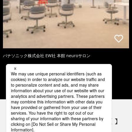
パナソニック株式会社 EW社 本館 neuroサロン
1
2
3
4
5
パナソニックの電気設備 SNSアカウント