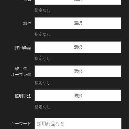
指定なし
選択
部位
指定なし
選択
採用商品
指定なし
竣工年・
選択
オープン年
指定なし
選択
照明手法
指定なし
キーワード