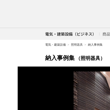
電気・建築設備（ビジネス）
商
電気・建築設備
照明器具
納入事例集
納入事例集
（照明器具）