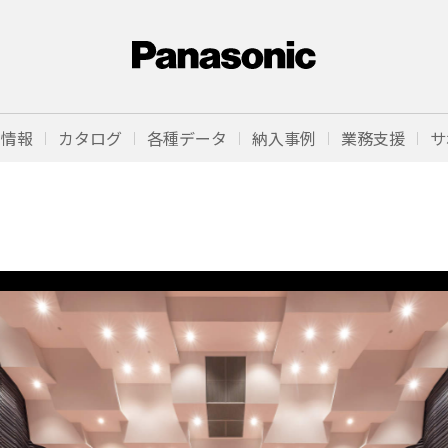
品情報
カタログ
各種データ
納入事例
業務支援
サ