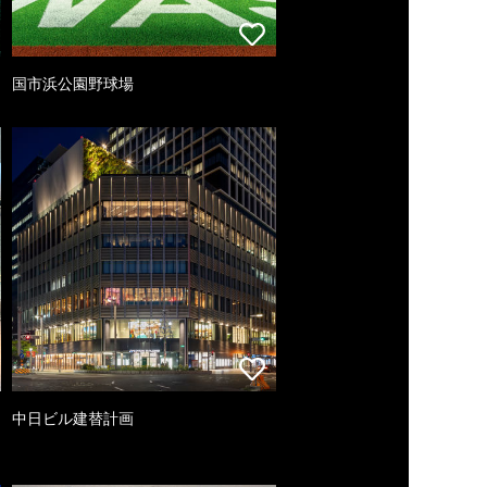
国市浜公園野球場
中日ビル建替計画