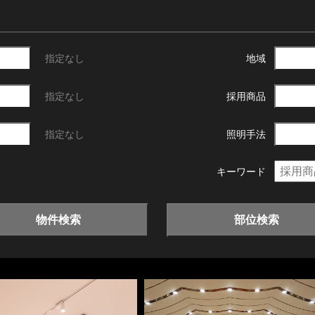
指定なし
地域
指定なし
採用商品
指定なし
照明手法
キーワード
物件検索
部位検索