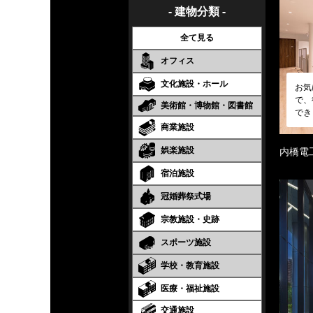
- 建物分類 -
全て見る
オフィス
文化施設・ホール
お気
で、
美術館・博物館・図書館
でき
商業施設
娯楽施設
内橋電
宿泊施設
冠婚葬祭式場
宗教施設・史跡
スポーツ施設
学校・教育施設
医療・福祉施設
交通施設