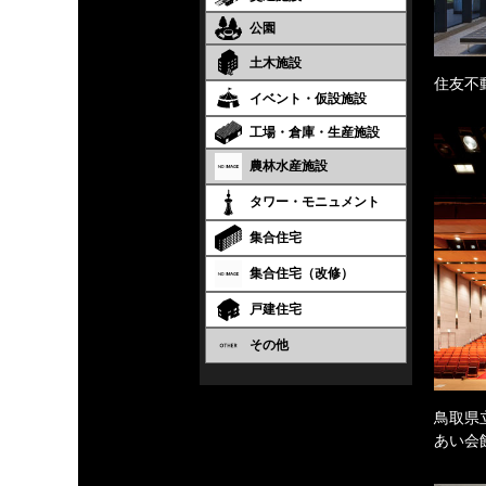
公園
土木施設
住友不
イベント・仮設施設
工場・倉庫・生産施設
農林水産施設
タワー・モニュメント
集合住宅
集合住宅（改修）
戸建住宅
その他
鳥取県
あい会