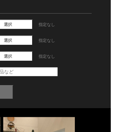
選択
指定なし
選択
指定なし
選択
指定なし