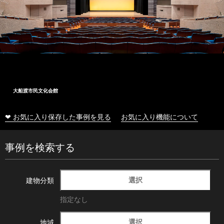
大船渡市民文化会館
❤ お気に入り保存した事例を見る
お気に入り機能について
事例を検索する
選択
建物分類
指定なし
選択
地域