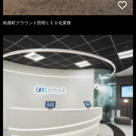
粕屋町グラウンド照明ＬＥＤ化業務