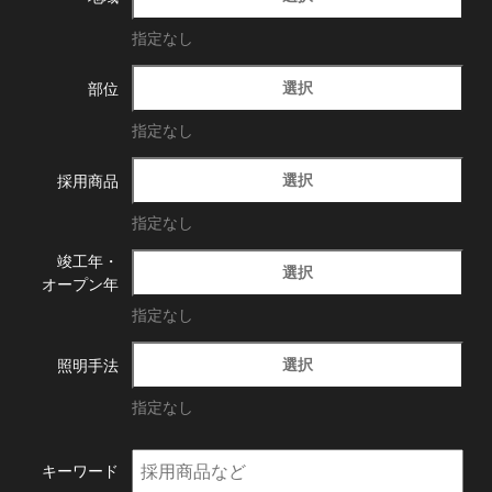
指定なし
選択
部位
指定なし
選択
採用商品
指定なし
竣工年・
選択
オープン年
指定なし
選択
照明手法
指定なし
キーワード