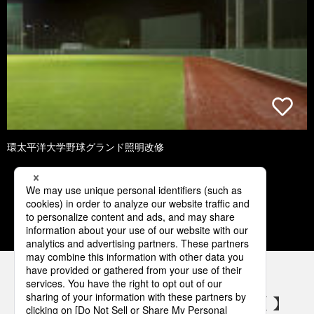
環太平洋大学野球グランド照明改修
2
3
4
5
6
パナソニックの電気設備 SNSアカウント