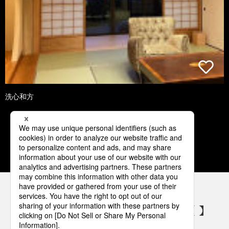
洗心和方
1
2
3
4
5
パナソニックの電気設備 SNSアカウント