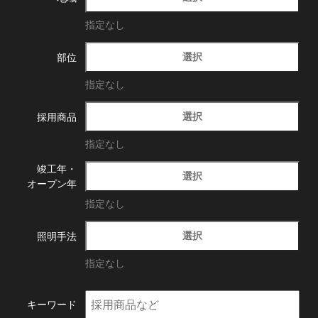
指定なし
選択
部位
指定なし
選択
採用商品
指定なし
竣工年・
選択
オープン年
指定なし
選択
照明手法
指定なし
キーワード