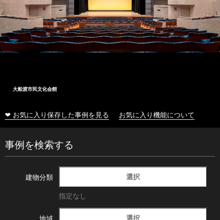
大船渡市民文化会館
❤ お気に入り保存した事例を見る
お気に入り機能について
事例を検索する
選択
建物分類
指定なし
選択
地域