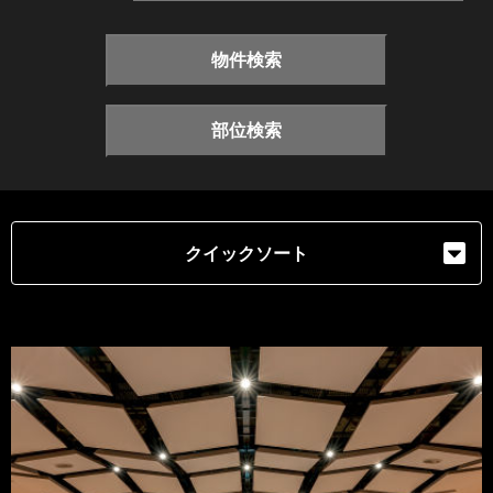
物件検索
部位検索
クイックソート