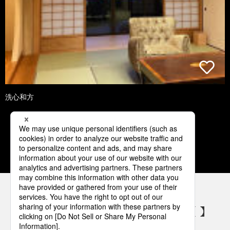
洗心和方
1
2
3
4
5
パナソニックの電気設備 SNSアカウント