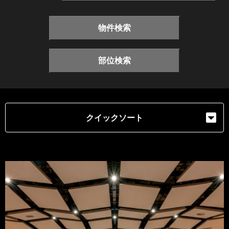
物件検索
部位検索
クイックソート