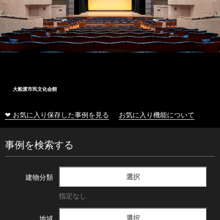
大船渡市民文化会館
❤ お気に入り保存した事例を見る
お気に入り機能について
事例を検索する
選択
建物分類
指定なし
選択
地域