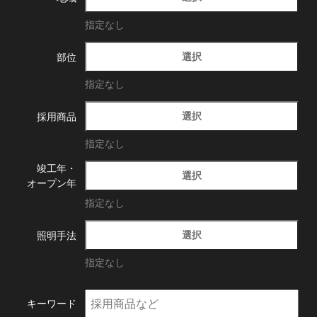
指定なし
選択
部位
指定なし
選択
採用商品
指定なし
竣工年・
選択
オープン年
指定なし
選択
照明手法
指定なし
キーワード