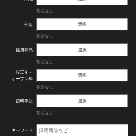
指定なし
選択
部位
指定なし
選択
採用商品
指定なし
竣工年・
選択
オープン年
指定なし
選択
照明手法
指定なし
キーワード