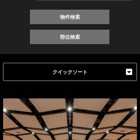
物件検索
部位検索
クイックソート