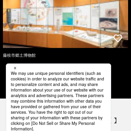
藤枝市郷土博物館
1
2
3
4
5
パナソニックの電気設備 SNSアカウント