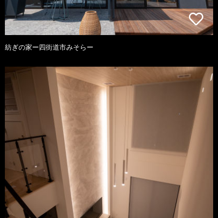
紡ぎの家ー四街道市みそらー