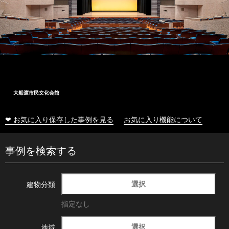
大船渡市民文化会館
❤ お気に入り保存した事例を見る
お気に入り機能について
事例を検索する
選択
建物分類
指定なし
選択
地域