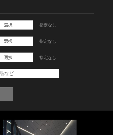
選択
指定なし
選択
指定なし
選択
指定なし