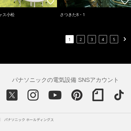
ャス小松
さつきた8・1
1
2
3
4
5
パナソニックの電気設備 SNSアカウント
パナソニック ホールディングス