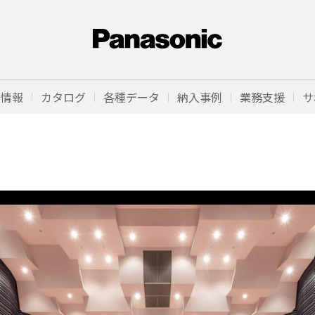
品情報
カタログ
各種データ
納入事例
業務支援
サ