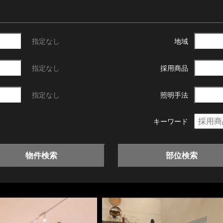
指定なし
地域
指定なし
採用商品
指定なし
照明手法
キーワード
物件検索
部位検索