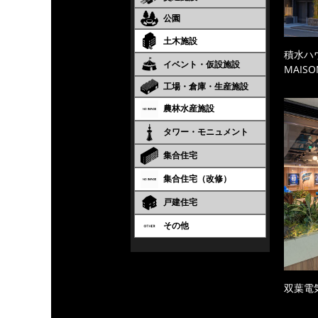
公園
土木施設
積水ハ
イベント・仮設施設
MAISO
工場・倉庫・生産施設
農林水産施設
タワー・モニュメント
集合住宅
集合住宅（改修）
戸建住宅
その他
双葉電