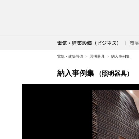
電気・建築設備（ビジネス）
商
電気・建築設備
照明器具
納入事例集
納入事例集
（照明器具）