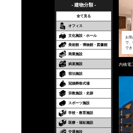
- 建物分類 -
全て見る
オフィス
文化施設・ホール
お気
で、
美術館・博物館・図書館
でき
商業施設
娯楽施設
内橋電
宿泊施設
冠婚葬祭式場
宗教施設・史跡
スポーツ施設
学校・教育施設
医療・福祉施設
交通施設