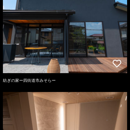
紡ぎの家ー四街道市みそらー