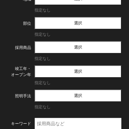
指定なし
選択
部位
指定なし
選択
採用商品
指定なし
竣工年・
選択
オープン年
指定なし
選択
照明手法
指定なし
キーワード