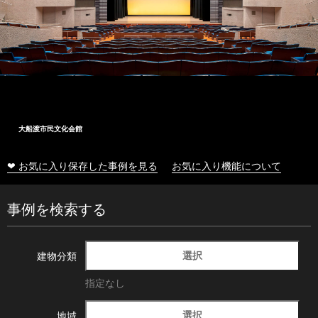
大船渡市民文化会館
❤ お気に入り保存した事例を見る
お気に入り機能について
事例を検索する
選択
建物分類
指定なし
選択
地域