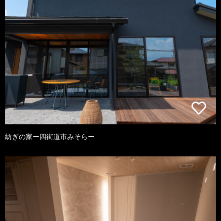
紡ぎの家ー四街道市みそらー