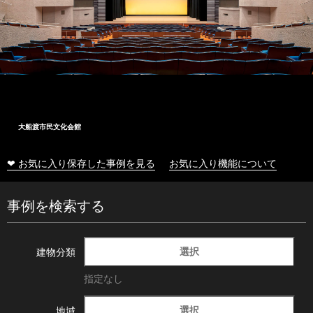
大船渡市民文化会館
❤ お気に入り保存した事例を見る
お気に入り機能について
事例を検索する
選択
建物分類
指定なし
選択
地域