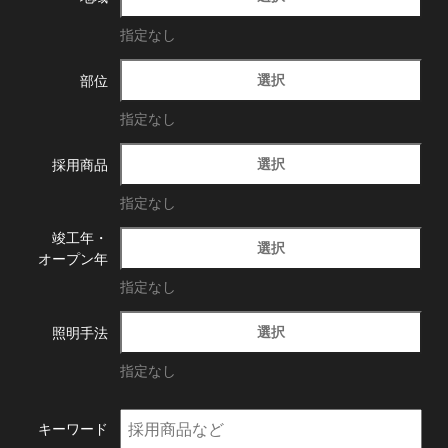
指定なし
選択
部位
指定なし
選択
採用商品
指定なし
竣工年・
選択
オープン年
指定なし
選択
照明手法
指定なし
キーワード