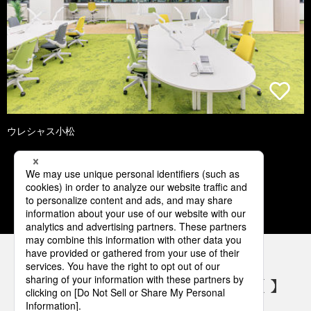
ウレシャス小松
1
2
3
4
5
パナソニックの電気設備 SNSアカウント