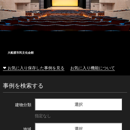
大船渡市民文化会館
❤ お気に入り保存した事例を見る
お気に入り機能について
事例を検索する
選択
建物分類
指定なし
選択
地域