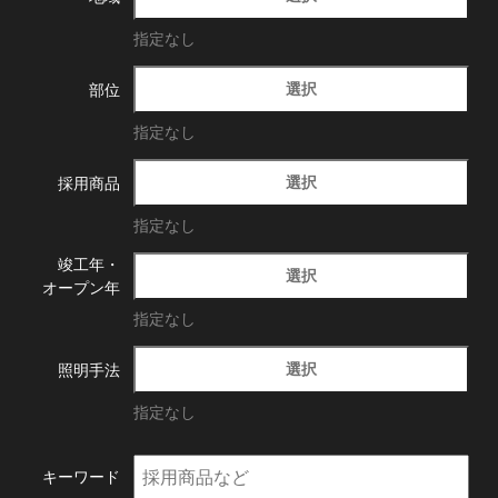
指定なし
選択
部位
指定なし
選択
採用商品
指定なし
竣工年・
選択
オープン年
指定なし
選択
照明手法
指定なし
キーワード