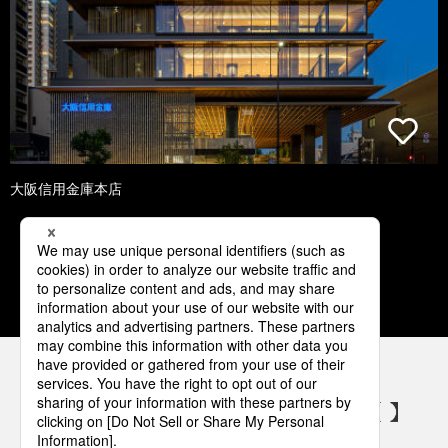
大阪信用金庫本店
1
2
3
4
5
パナソニックの電気設備 SNSアカウント