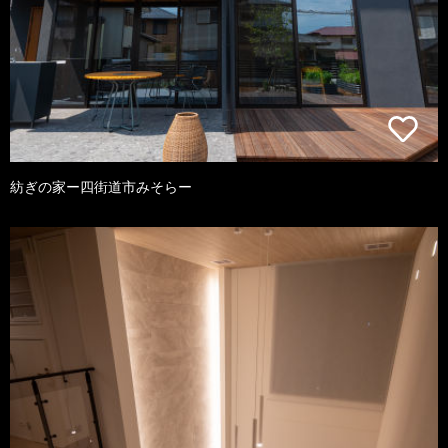
紡ぎの家ー四街道市みそらー