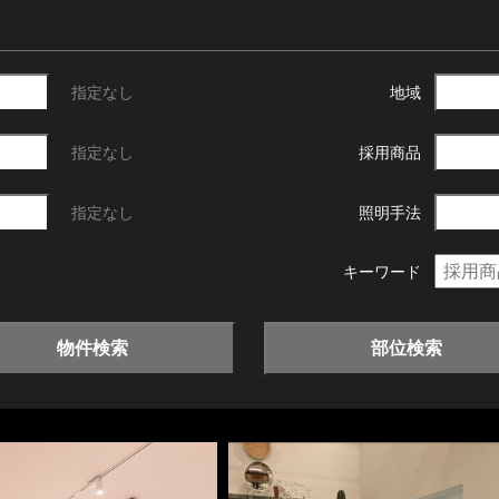
指定なし
地域
指定なし
採用商品
指定なし
照明手法
キーワード
物件検索
部位検索