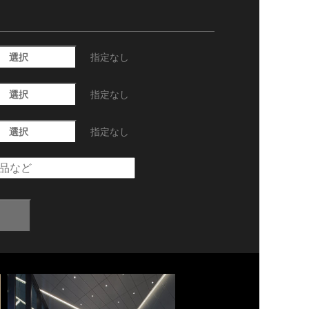
選択
指定なし
選択
指定なし
選択
指定なし