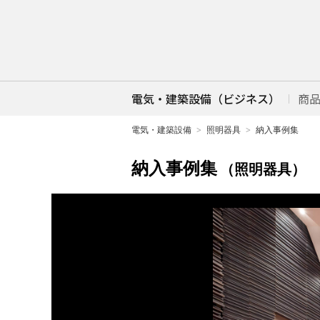
電気・建築設備（ビジネス）
商
電気・建築設備
照明器具
納入事例集
納入事例集
（照明器具）