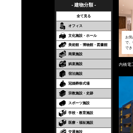
- 建物分類 -
全て見る
オフィス
文化施設・ホール
お気
で、
美術館・博物館・図書館
でき
商業施設
娯楽施設
内橋電
宿泊施設
冠婚葬祭式場
宗教施設・史跡
スポーツ施設
学校・教育施設
医療・福祉施設
交通施設