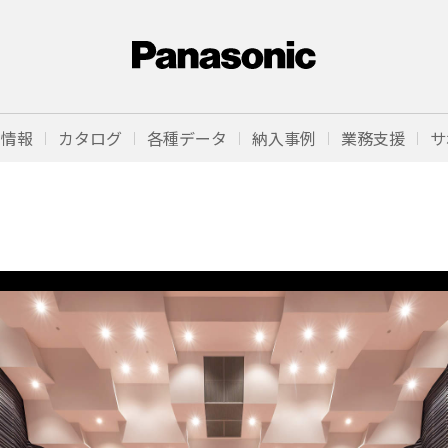
品情報
カタログ
各種データ
納入事例
業務支援
サ