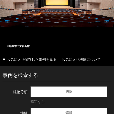
大船渡市民文化会館
❤ お気に入り保存した事例を見る
お気に入り機能について
事例を検索する
選択
建物分類
指定なし
選択
地域