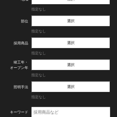
指定なし
選択
部位
指定なし
選択
採用商品
指定なし
竣工年・
選択
オープン年
指定なし
選択
照明手法
指定なし
キーワード