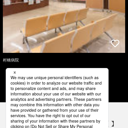
村橋病院
1
2
3
4
5
パナソニックの電気設備 SNSアカウント