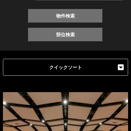
物件検索
部位検索
クイックソート