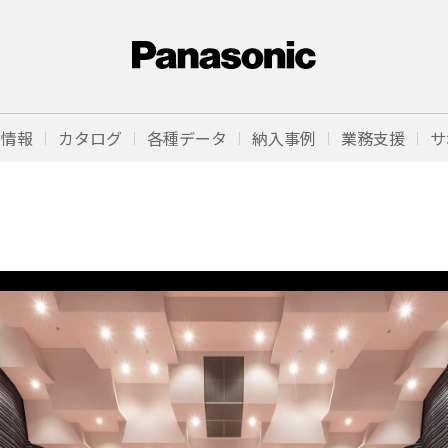
品情報
カタログ
各種データ
納入事例
業務支援
サ