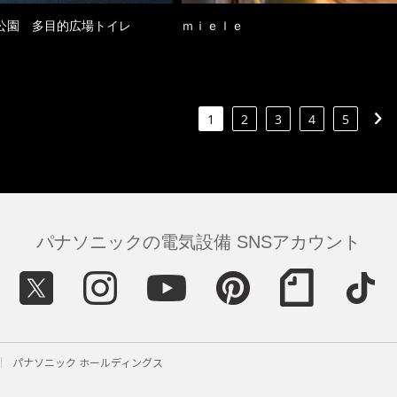
公園 多目的広場トイレ
ｍｉｅｌｅ
1
2
3
4
5
パナソニックの電気設備 SNSアカウント
パナソニック ホールディングス