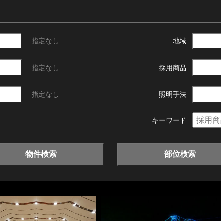
指定なし
地域
指定なし
採用商品
指定なし
照明手法
キーワード
物件検索
部位検索