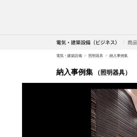
電気・建築設備（ビジネス）
商
電気・建築設備
照明器具
納入事例集
納入事例集
（照明器具）