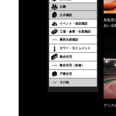
公園
土木施設
鳥取県
イベント・仮設施設
あい会
工場・倉庫・生産施設
農林水産施設
タワー・モニュメント
集合住宅
集合住宅（改修）
戸建住宅
その他
デンカ