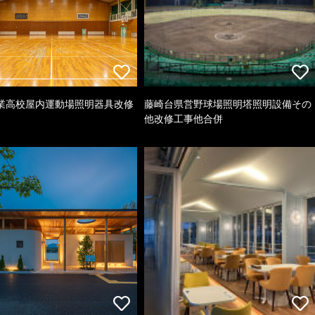
業高校屋内運動場照明器具改修
藤崎台県営野球場照明塔照明設備その
他改修工事他合併