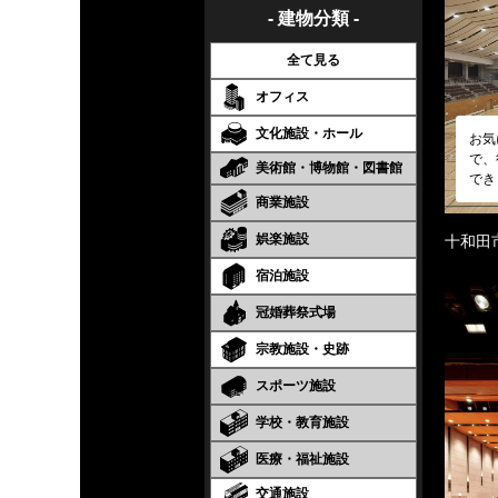
- 建物分類 -
全て見る
オフィス
文化施設・ホール
お気
で、
美術館・博物館・図書館
でき
商業施設
娯楽施設
十和田
宿泊施設
冠婚葬祭式場
宗教施設・史跡
スポーツ施設
学校・教育施設
医療・福祉施設
交通施設