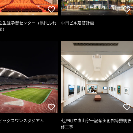
立生涯学習センター（県民ふれ
中日ビル建替計画
館）
ビッグスワンスタジアム
七戸町立鷹山宇一記念美術館等照明改
修工事