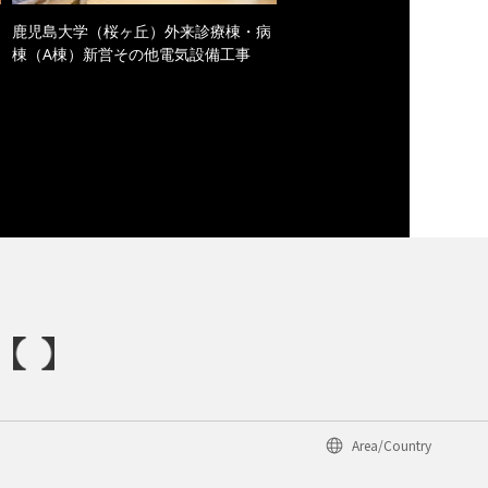
鹿児島大学（桜ヶ丘）外来診療棟・病
棟（A棟）新営その他電気設備工事
Area/Country