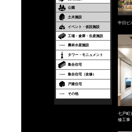
公園
土木施設
中日ビ
イベント・仮設施設
工場・倉庫・生産施設
農林水産施設
タワー・モニュメント
集合住宅
集合住宅（改修）
戸建住宅
その他
七戸町
修工事