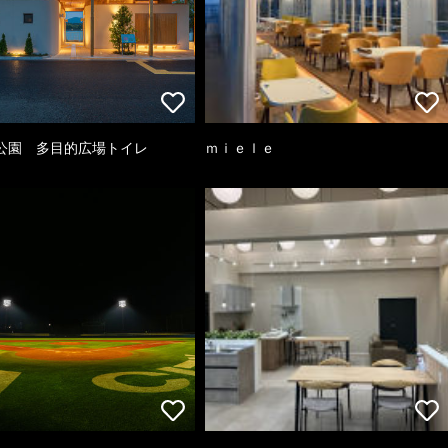
公園 多目的広場トイレ
ｍｉｅｌｅ