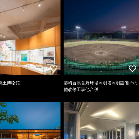
郷土博物館
藤崎台県営野球場照明塔照明設備その
他改修工事他合併