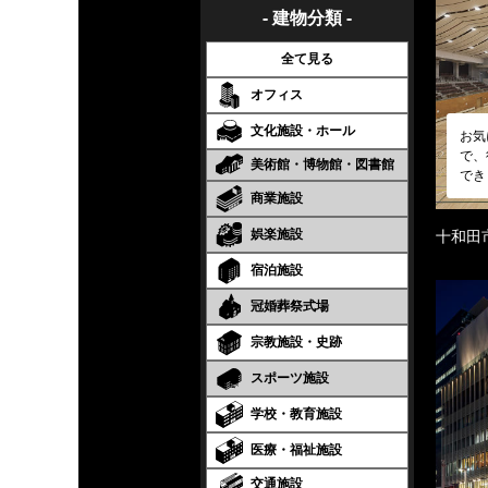
- 建物分類 -
全て見る
オフィス
文化施設・ホール
お気
で、
美術館・博物館・図書館
でき
商業施設
娯楽施設
十和田
宿泊施設
冠婚葬祭式場
宗教施設・史跡
スポーツ施設
学校・教育施設
医療・福祉施設
交通施設