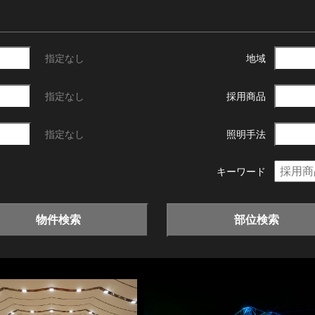
指定なし
地域
指定なし
採用商品
指定なし
照明手法
キーワード
物件検索
部位検索