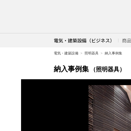
電気・建築設備（ビジネス）
商
電気・建築設備
照明器具
納入事例集
納入事例集
（照明器具）