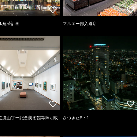
ル建替計画
マルエー部入道店
立鷹山宇一記念美術館等照明改
さつきた8・1