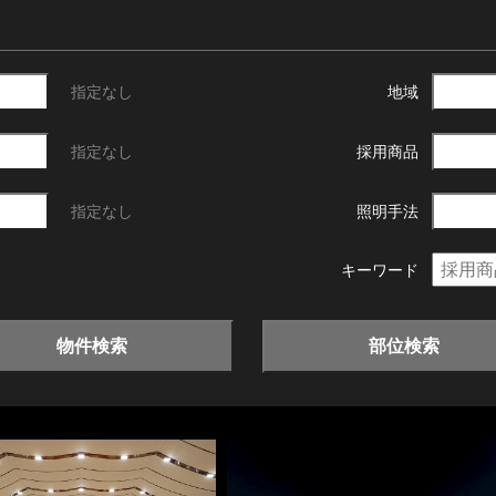
指定なし
地域
指定なし
採用商品
指定なし
照明手法
キーワード
物件検索
部位検索