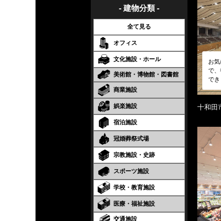
- 建物分類 -
全て見る
オフィス
文化施設・ホール
お気
で、
美術館・博物館・図書館
でき
商業施設
娯楽施設
十和田
宿泊施設
冠婚葬祭式場
宗教施設・史跡
スポーツ施設
学校・教育施設
医療・福祉施設
交通施設