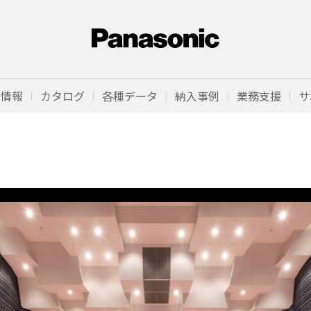
品情報
カタログ
各種データ
納入事例
業務支援
サ