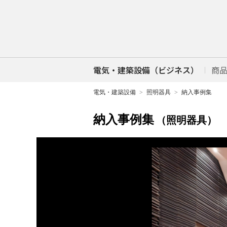
電気・建築設備（ビジネス）
商
電気・建築設備
照明器具
納入事例集
納入事例集
（照明器具）