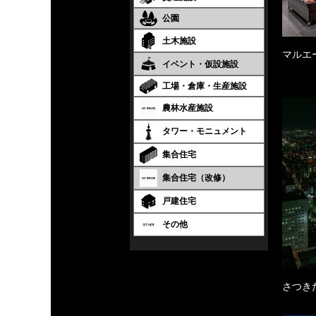
公園
土木施設
マルエ
イベント・仮設施設
工場・倉庫・生産施設
農林水産施設
タワー・モニュメント
集合住宅
集合住宅（改修）
戸建住宅
その他
さつき