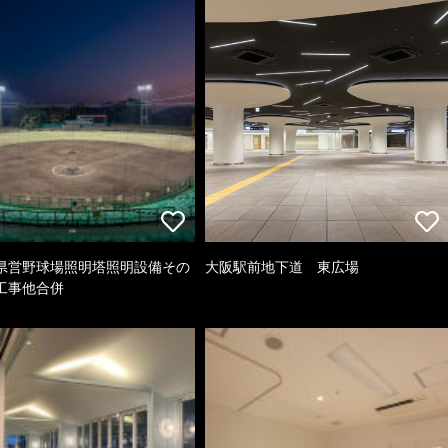
県営野球場照明塔照明設備その
大阪駅前地下道 東広場
工事他合併