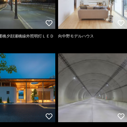
運橋夕顔瀬橋線外照明灯ＬＥＤ
向中野モデルハウス