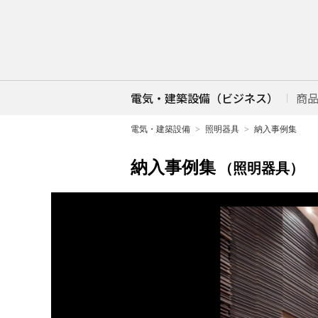
電気・建築設備（ビジネス）
商
電気・建築設備
照明器具
納入事例集
納入事例集
（照明器具）