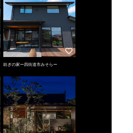
紡ぎの家ー四街道市みそらー