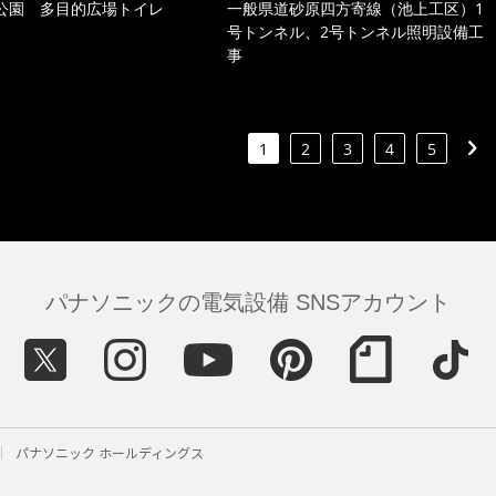
公園 多目的広場トイレ
一般県道砂原四方寄線（池上工区）1
号トンネル、2号トンネル照明設備工
事
1
2
3
4
5
パナソニックの電気設備 SNSアカウント
パナソニック ホールディングス