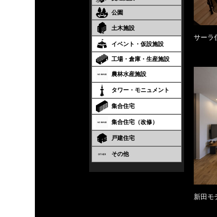
公園
土木施設
サーラ
イベント・仮設施設
工場・倉庫・生産施設
農林水産施設
タワー・モニュメント
集合住宅
集合住宅（改修）
戸建住宅
その他
新田モ