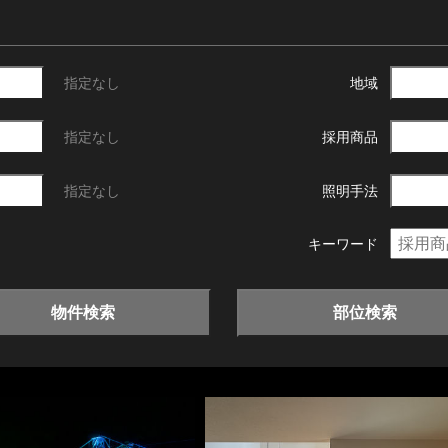
指定なし
地域
指定なし
採用商品
指定なし
照明手法
キーワード
物件検索
部位検索