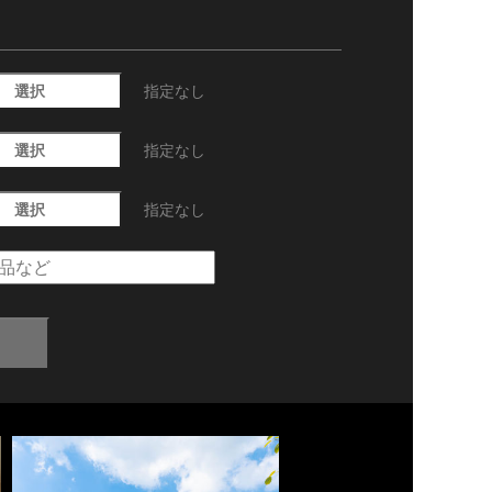
選択
指定なし
選択
指定なし
選択
指定なし