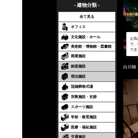
- 建物分類 -
全て見る
オフィス
文化施設・ホール
お気
で、
美術館・博物館・図書館
でき
商業施設
娯楽施設
白川橋
宿泊施設
冠婚葬祭式場
宗教施設・史跡
スポーツ施設
学校・教育施設
医療・福祉施設
交通施設