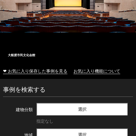
大船渡市民文化会館
❤ お気に入り保存した事例を見る
お気に入り機能について
事例を検索する
選択
建物分類
指定なし
選択
地域