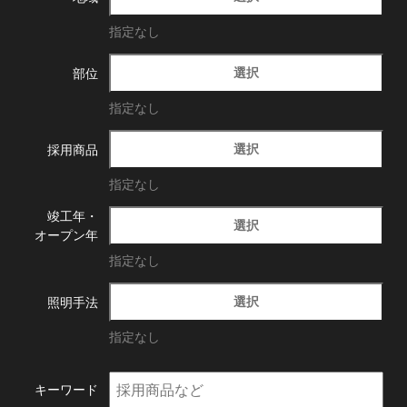
指定なし
選択
部位
指定なし
選択
採用商品
指定なし
竣工年・
選択
オープン年
指定なし
選択
照明手法
指定なし
キーワード