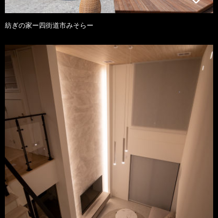
紡ぎの家ー四街道市みそらー