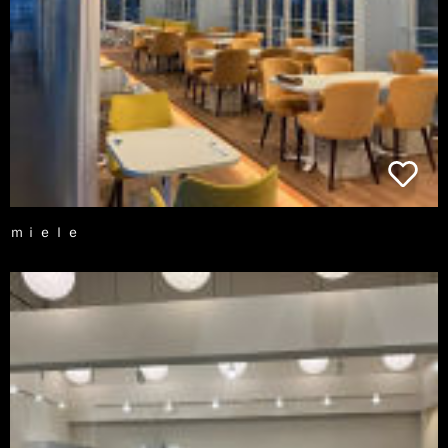
ｍｉｅｌｅ