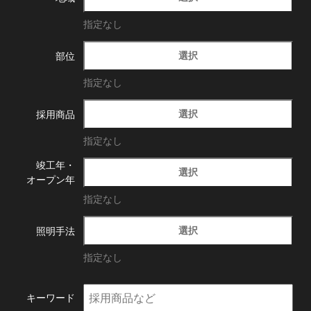
指定なし
選択
部位
指定なし
選択
採用商品
指定なし
竣工年・
選択
オープン年
指定なし
選択
照明手法
指定なし
キーワード