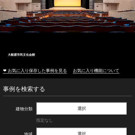
大船渡市民文化会館
❤ お気に入り保存した事例を見る
お気に入り機能について
事例を検索する
選択
建物分類
指定なし
選択
地域