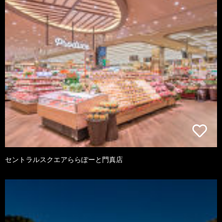
セントラルスクエアららぽーと門真店