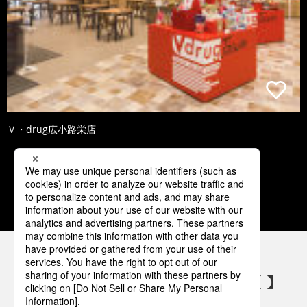
Ｖ・drug広小路栄店
1
2
3
4
5
パナソニックの電気設備 SNSアカウント