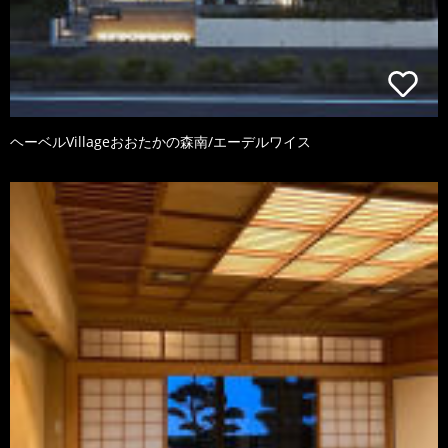
ヘーベルVillageおおたかの森南/エーデルワイス