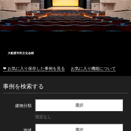
大船渡市民文化会館
❤ お気に入り保存した事例を見る
お気に入り機能について
事例を検索する
選択
建物分類
指定なし
選択
地域