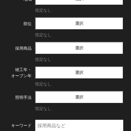
指定なし
選択
部位
指定なし
選択
採用商品
指定なし
竣工年・
選択
オープン年
指定なし
選択
照明手法
指定なし
キーワード