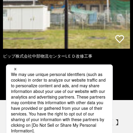
ピップ株式会社中部物流センターLＥＤ改修工事
1
2
3
4
5
パナソニックの電気設備 SNSアカウント